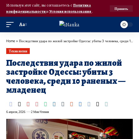
Используя этот сайт, вы соглашаетесь с
Политика
Принять
конфиденциальности
и
Условия использования
.
Аа
Home
»
Последствия удара по жилой застройке Одессы: убиты 3 человека, среди 10 раненых — младенец
Технологии
Последствия удара по жилой
застройке Одессы: убиты 3
человека, среди 10 раненых —
младенец
6 апреля, 2026
2 Мин Чтения