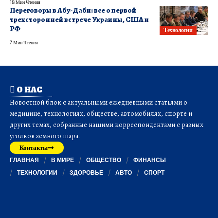
18 Мин Чтения
Переговоры в Абу-Даби: все о первой
трехсторонней встрече Украины, США и
РФ
Технологии
7 Мин Чтения
О НАС
Новостной блок с актуальными ежедневными статьями о
медицине, технологиях, обществе, автомобилях, спорте и
других темах, собранные нашими корреспондентами с разных
уголков земного шара.
Контакты
ГЛАВНАЯ
В МИРЕ
ОБЩЕСТВО
ФИНАНСЫ
ТЕХНОЛОГИИ
ЗДОРОВЬЕ
АВТО
СПОРТ