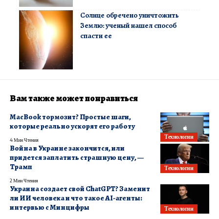
Солнце обречено уничтожить
Землю: ученый нашел способ
спасти ее
Вам также может понравиться
MacBook тормозит? Простые шаги,
которые реально ускорят его работу
Технологии
4 Мин Чтения
Война в Украине закончится, или
придется заплатить страшную цену, —
Трамп
Технологии
2 Мин Чтения
Украина создает свой ChatGPT? Заменит
ли ИИ человека и что такое АІ-агенты:
интервью с Минцифры
Технологии