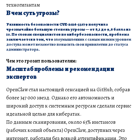
техногигантам
В чем суть угрозы?
Уязвимость безопасности CVE-2026-33579 получила
чрезвычайно большую степень угрозы — от 8,1 до 9,8 балла из
10. По словам специалистов по кибербезопасности, проблема
заключается в том, что
злоумышленник с самым низким уровнем
доступа может незаметно повысить свои привилегии до статуса
администратора
.
Чем это грозит пользователям:
Масштаб проблемы и рекомендации
экспертов
OpenClaw стал настоящей сенсацией на GitHub, собрав
более 347 000 звезд. Однако его автономность и
широкий доступ к системным ресурсам сделали сервис
идеальной целью для кибератак.
По данным сканирования, около 63% инстансов
(рабочих копий объекта) OpenClaw, доступных через
интернет, работали без всякой аутентификации. Это