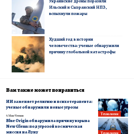
Украинские дроны поразили
Ильский и Сызранский НПЗ,
вспыхнули пожары
Худший год в истории
человечества: ученые обнаружили
причину глобальной катастрофы
Вам также может понравиться
ИИ заменяет религию и психотерапевта:
ученые обнаружили новые угрозы
Технологии
4 Мин Чтения
Blue Origin обнаружила причину взрыва
New Glenn: под угрозой космическая
миссия на Луну
Технологии