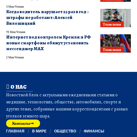
3 Мин Чтения
Когда водитель нарушает 25 раз в год –
штрафы не работают: Алексей
Билошицкий
Технологии
19 Мин Чтения
Интернет под контролем Кремля: в РФ
новые смартфоны обяжут установить
мессенджер MAX
Технологии
2 Мин Чтения
О НАС
Новостной блок с актуальными ежедневными статьями о
медицине, технологиях, обществе, автомобилях, спорте и
других темах, собранные нашими корреспондентами с разных
уголков земного шара.
Контакты
ГЛАВНАЯ
В МИРЕ
ОБЩЕСТВО
ФИНАНСЫ