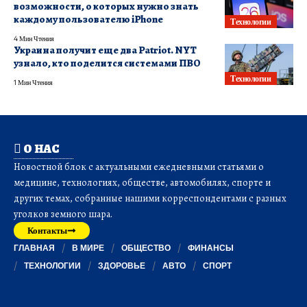
возможности, о которых нужно знать
каждому пользователю iPhone
Технологии
4 Мин Чтения
Украина получит еще два Patriot. NYT
узнало, кто поделится системами ПВО
Технологии
1 Мин Чтения
О НАС
Новостной блок с актуальными ежедневными статьями о
медицине, технологиях, обществе, автомобилях, спорте и
других темах, собранные нашими корреспондентами с разных
уголков земного шара.
Контакты
ГЛАВНАЯ
В МИРЕ
ОБЩЕСТВО
ФИНАНСЫ
ТЕХНОЛОГИИ
ЗДОРОВЬЕ
АВТО
СПОРТ