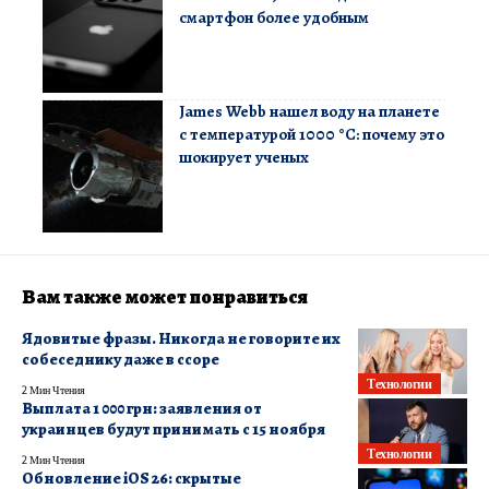
смартфон более удобным
James Webb нашел воду на планете
с температурой 1000 °C: почему это
шокирует ученых
Вам также может понравиться
Ядовитые фразы. Никогда не говорите их
собеседнику даже в ссоре
Технологии
2 Мин Чтения
Выплата 1 000 грн: заявления от
украинцев будут принимать с 15 ноября
Технологии
2 Мин Чтения
Обновление iOS 26: скрытые