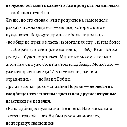
не нужно оставлять какие-то там продукты на могилах
«,
— сообщил отец Иван.
Лучше, по его словам, эти продукты на самом деле
раздать нуждающимся — людям, которые в этом
нуждаются. Ведь «это принесет больше пользы».
«Вообще не нужно класть на могилках еду… И тем более
— забирать («гостинцы» с могилок, —
Ред
.). Ведь потом
эта еда… будет портиться. Мы же не знаем, сколько
дней там она уже стоит на том кладбище. Может это —
уже испорченная еда? А мы ее взяли, съели и
отравились», — добавил Бобик.
Другая важная рекомендация Церкви —
не нести на
кладбище искусственные цветы или другие ненужные
пластиковые изделия
.
«На кладбищах нужны живые цветы. Или же можно
засеять травой — чтобы был газон на могиле», —
подчеркнул священник.