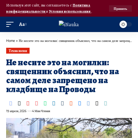
Используя этот сайт, вы соглашаетесь с
Политика
Принять
конфиденциальности
и
Условия использования
.
Аа
Home
»
Не несите это на могилки: священник объяснил, что на самом деле запрещено на кладбище на Проводы
Технологии
Не несите это на могилки:
священник объяснил, что на
самом деле запрещено на
кладбище на Проводы
19 апреля, 2026
4 Мин Чтения