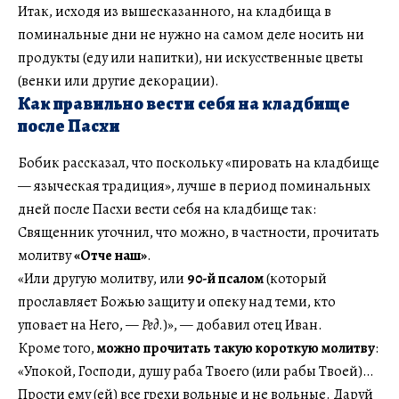
Итак, исходя из вышесказанного, на кладбища в
поминальные дни не нужно на самом деле носить ни
продукты (еду или напитки), ни искусственные цветы
(венки или другие декорации).
Как правильно вести себя на кладбище
после Пасхи
Бобик рассказал, что поскольку «пировать на кладбище
— языческая традиция», лучше в период поминальных
дней после Пасхи вести себя на кладбище так:
Священник уточнил, что можно, в частности, прочитать
молитву
«Отче наш»
.
«Или другую молитву, или
90-й псалом
(который
прославляет Божью защиту и опеку над теми, кто
уповает на Него, —
Ред
.)», — добавил отец Иван.
Кроме того,
можно прочитать такую короткую молитву
:
«Упокой, Господи, душу раба Твоего (или рабы Твоей)…
Прости ему (ей) все грехи вольные и не вольные. Даруй