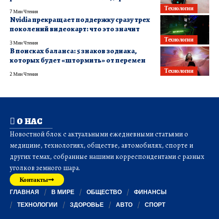
Технологии
7 Мин Чтения
Nvidia прекращает поддержку сразу трех
поколений видеокарт: что это значит
Технологии
3 Мин Чтения
В поисках баланса: 5 знаков зодиака,
которых будет «штормить» от перемен
Технологии
2 Мин Чтения
О НАС
Новостной блок с актуальными ежедневными статьями о
медицине, технологиях, обществе, автомобилях, спорте и
других темах, собранные нашими корреспондентами с разных
уголков земного шара.
Контакты
ГЛАВНАЯ
В МИРЕ
ОБЩЕСТВО
ФИНАНСЫ
ТЕХНОЛОГИИ
ЗДОРОВЬЕ
АВТО
СПОРТ