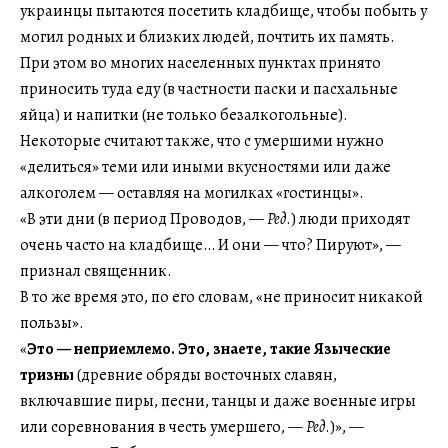
украинцы пытаются посетить кладбище, чтобы побыть у
могил родных и близких людей, почтить их память.
При этом во многих населенных пунктах принято
приносить туда еду (в частности паски и пасхальные
яйца) и напитки (не только безалкогольные).
Некоторые считают также, что с умершими нужно
«делиться» теми или иными вкусностями или даже
алкоголем — оставляя на могилках «гостинцы».
«В эти дни (в период Проводов, —
Ред
.) люди приходят
очень часто на кладбище… И они — что? Пируют», —
признал священник.
В то же время это, по его словам, «не приносит никакой
пользы».
«
Это — неприемлемо. Это, знаете, такие Языческие
тризны
(древние обряды восточных славян,
включавшие пиры, песни, танцы и даже военные игры
или соревнования в честь умершего, —
Ред
.)», —