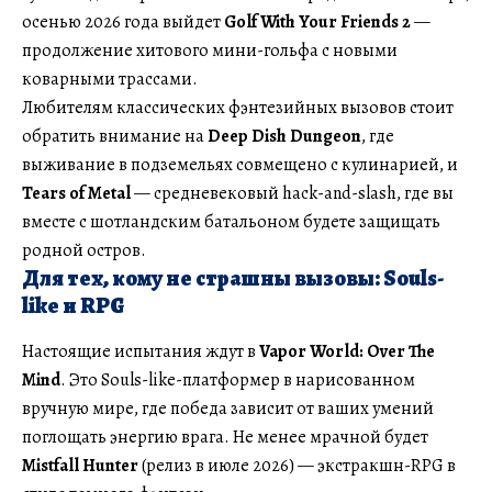
осенью 2026 года выйдет
Golf With Your Friends 2
—
продолжение хитового мини-гольфа с новыми
коварными трассами.
Любителям классических фэнтезийных вызовов стоит
обратить внимание на
Deep Dish Dungeon
, где
выживание в подземельях совмещено с кулинарией, и
Tears of Metal
— средневековый hack-and-slash, где вы
вместе с шотландским батальоном будете защищать
родной остров.
Для тех, кому не страшны вызовы: Souls-
like и RPG
Настоящие испытания ждут в
Vapor World: Over The
Mind
. Это Souls-like-платформер в нарисованном
вручную мире, где победа зависит от ваших умений
поглощать энергию врага. Не менее мрачной будет
Mistfall Hunter
(релиз в июле 2026) — экстракшн-RPG в