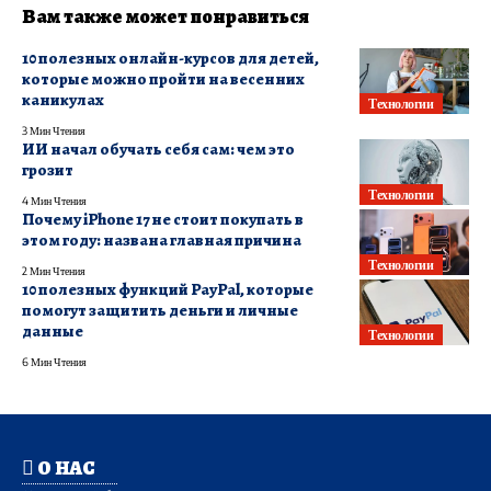
Вам также может понравиться
10 полезных онлайн-курсов для детей,
которые можно пройти на весенних
каникулах
Технологии
3 Мин Чтения
ИИ начал обучать себя сам: чем это
грозит
Технологии
4 Мин Чтения
Почему iPhone 17 не стоит покупать в
этом году: названа главная причина
Технологии
2 Мин Чтения
10 полезных функций PayPal, которые
помогут защитить деньги и личные
данные
Технологии
6 Мин Чтения
О НАС