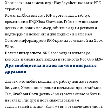
Xbox раскрыла список игр с Play Anywhere (коллаж: РБК-
Украина)
Команда Xbox вместе с IGN провела масштабную
презентацию ID@Xbox Showcase. Геймерам показали
десятки мировых премьер, объявили даты релизов и
подтвердили новые игры для подписки Game Pass.
Об этом информирует РБК-Украина со ссылкой на Xbox
Wire.
Больше интересного
: SNK возрождает культовую
консоль: названа дата выхода и стоимость Neo Geo AES+
Дух сообщества и хаос: во что поиграть с
друзьями
Для тех, кто любит командную работу или же веселое
безумие, Xbox анонсировали несколько ярких тайтлов.
Так,
Crashout Crew
(релиз 28 мая) заставит вас работать
на складе, где грузы подчиняются законам
сумасшедшей физики. Если же вы предпочитаете спорт,