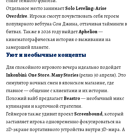
стиле темного фэнтези.
Отдельное место занимает
Solo Leveling: Arise
Overdrive
. Игроки смогут почувствовать себя героем
популярного вебтуна Сон Джина, оттачивая тайминги в
битвах. Также в 2026 году выйдет
Aphelion
—
кинематографическая история о выживании на
замерзшей планете.
Уют и необычные концепты
Для спокойного игрового вечера идеально подойдет
Inkonbini: One Store.
Many Stories
(релиз 30 апреля). Это
симулятор ночных смен в японском магазине, где
главное — общение с клиентами и их истории.
Похожий вайб предлагает
Beastro
— необычный микс
кулинарии и карточной стратегии.
Геймеров также удивит проект
Screenbound
, который
заставляет игрока одновременно фокусироваться на
2D-экране портативного устройства внутри 3D-мира. А