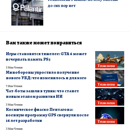
до сих пор нет
Вам также может понравиться
Игры становятся тяжелее: GTA 6 может
исчерпать память PS5
Технологии
3 Мин Чтения
Минобороны упростило получение
нового УБД: что изменилось и для кого
Технологии
1 Мин Чтения
Чат-боты зашли в тупик: что станет
новым этапом развития ИИ
Технологии
3 Мин Чтения
Космическое фиаско Пентагона:
военную программу GPS свернули после
16 лет разработки
Технологии
3 Мин Чтения