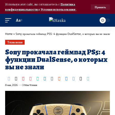
Используя этот сайт, вы соглашаетесь с
Политика
Принять
конфиденциальности
и
Условия использования
.
Аа
Home
»
Sony прокачала геймпад PS5: 4 функции DualSense, о которых вы не знали
Технологии
Sony прокачала геймпад PS5: 4
функции DualSense, о которых
вы не знали
8 мая, 2026
3 Мин Чтения