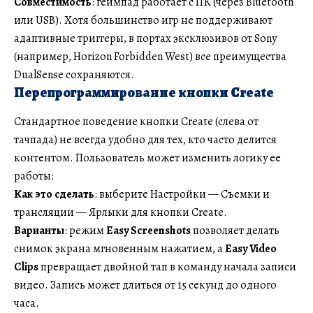
Совместимость
: геймпад работает с ПК (через Bluetooth
или USB). Хотя большинство игр не поддерживают
адаптивные триггеры, в портах эксклюзивов от Sony
(например, Horizon Forbidden West) все преимущества
DualSense сохраняются.
Перепрограммирование кнопки Create
Стандартное поведение кнопки Create (слева от
тачпада) не всегда удобно для тех, кто часто делится
контентом. Пользователь может изменить логику ее
работы:
Как это сделать
: выберите Настройки — Съемки и
трансляции — Ярлыки для кнопки Create.
Варианты
: режим
Easy Screenshots
позволяет делать
снимок экрана мгновенным нажатием, а
Easy Video
Clips
превращает двойной тап в команду начала записи
видео. Запись может длиться от 15 секунд до одного
часа.