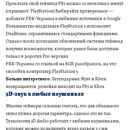
Прокачать свой геймпад PS5 можно за несколько минут
(скриншот: PlayStation) Выбирайте проверенное —
добавьте РБК-Украина в любимые источники в Google
Большинство владельцев PlayStation 5 используют
DualSense, ограничиваясь стандартными функциями.
Однако после последних обновлений системы геймпад
получил возможности, которые ранее были доступны
только в дорогих Pro-версиях.
РБК-Украина со ссылкой на BGR разобралось, на что
способен контроллер PlayStation 5.
Больше интересного
: Легендарные Myst и Riven
возвращаются: ремейки выходят на PS5 и Xbox
3D-звук в любых наушниках
Многие геймеры склонны считать, что для объемного
звука нужна дорогая гарнитура, однако это не так.
Технология 3D Audio работает с любыми наушниками,
которые можно подключить через разъем 3,5 мм