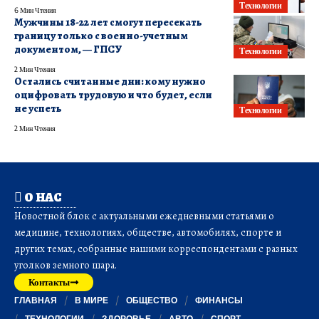
Технологии
6 Мин Чтения
Мужчины 18-22 лет смогут пересекать
границу только с военно-учетным
документом, — ГПСУ
Технологии
2 Мин Чтения
Остались считанные дни: кому нужно
оцифровать трудовую и что будет, если
не успеть
Технологии
2 Мин Чтения
О НАС
Новостной блок с актуальными ежедневными статьями о
медицине, технологиях, обществе, автомобилях, спорте и
других темах, собранные нашими корреспондентами с разных
уголков земного шара.
Контакты
ГЛАВНАЯ
В МИРЕ
ОБЩЕСТВО
ФИНАНСЫ
ТЕХНОЛОГИИ
ЗДОРОВЬЕ
АВТО
СПОРТ