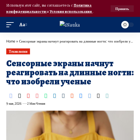
Используя этот сайт, вы соглашаетесь с
Политика
Принять
конфиденциальности
и
Условия использования
.
Аа
Home
»
Сенсорные экраны начнут реагировать на длинные ногти: что изобрели ученые
Технологии
Сенсорные экраны начнут
реагировать на длинные ногти:
что изобрели ученые
9 мая, 2026
2 Мин Чтения