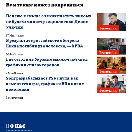
Вам также может понравиться
Пенсию меньше 6 тысяч платить никому
не будем: министр соцполитики Денис
Улютин
Технологии
37 Мин Чтения
В результате российского обстрела
Киева погибли два человека, — КГВА
Технологии
0 Мин Чтения
Где сегодня в Украине выключают свет:
графики и список городов
Технологии
7 Мин Чтения
Sony разрабатывает PS6 с нуля: как
изменятся игры, графика и VR в новом
поколении
Технологии
3 Мин Чтения
О НАС