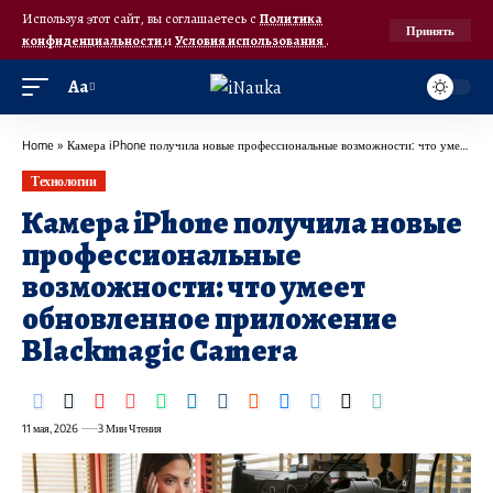
Используя этот сайт, вы соглашаетесь с
Политика
Принять
конфиденциальности
и
Условия использования
.
Аа
Home
»
Камера iPhone получила новые профессиональные возможности: что умеет обновленное приложение Blackmagic Camera
Технологии
Камера iPhone получила новые
профессиональные
возможности: что умеет
обновленное приложение
Blackmagic Camera
11 мая, 2026
3 Мин Чтения