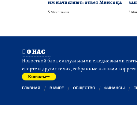
им начисляют: ответ Минсоца
защ
5 Мин Чтения
3 Мин
О НАС
Новостной блок с актуальными ежедневными статья
спорте и других темах, собранные нашими корресп
Контакты
ГЛАВНАЯ
В МИРЕ
ОБЩЕСТВО
ФИНАНСЫ
Т