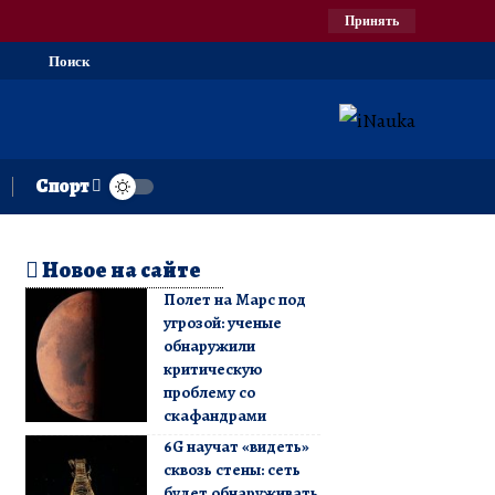
Принять
Поиск
Спорт
Новое на сайте
Полет на Марс под
угрозой: ученые
обнаружили
критическую
проблему со
скафандрами
6G научат «видеть»
сквозь стены: сеть
будет обнаруживать