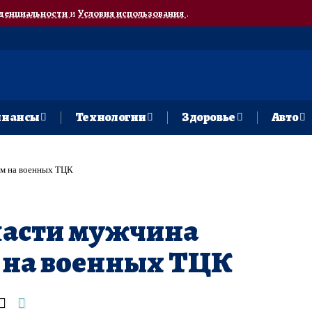
денциальности
и
Условия использования
.
нансы
Технологии
Здоровье
Авто
ом на военных ТЦК
ласти мужчина
 на военных ТЦК