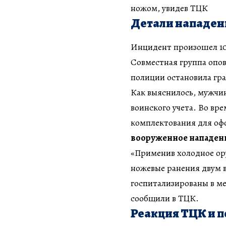
ножом, увидев ТЦК
Детали нападен
Инцидент произошел 10 
Совместная группа опов
полиции остановила гр
Как выяснилось, мужчин
воинского учета. Во вр
комплектования для о
вооруженное нападен
«Применив холодное ор
ножевые ранения двум 
госпитализированы в м
сообщили в ТЦК.
Реакция ТЦК и п