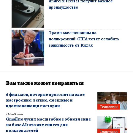
Android: Pixel 11 получит важное
преимущество
Трамп ввел пошлины на
поликремний: США хотят ослабить
зависимость от Китая
Вам также может понравиться
6 фильмов, которые прогонят плохое
настроение: легкие, смешные и
вдохновляющие истории
Технологии
2 Мин Чтения
Gmail получил масштабное обновление
на базе AI: что изменится для
пользователей
Технологии