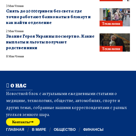
3 Мин Чтения
Снять до 20 000 гривен без света: где
точно работают банкоматы в блэкаут и
как найти отделение
Технологии
2 Мин Чтения
Звание Героя Украины посмертно. Какие
выплаты и льготы получают
родственники
Технологии
8 Мин Чтения
О НАС
Новостной блок с актуальными ежедневными статьями о
медицине, технологиях, обществе, автомобилях, спорте и
других темах, собранные нашими корреспондентами с разных
уголков земного шара.
Контакты
ГЛАВНАЯ
В МИРЕ
ОБЩЕСТВО
ФИНАНСЫ