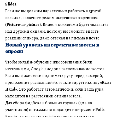
Slides
:
Если же вы должны параллельно работать в другой
вкладке, включите режим
«картинка в картинке»
(Picture-in-picture)
. Видео с коллегами будет «плавать»
над другими окнами, поэтому вы сможете видеть
реакции спикера, даже отвечая на письма в почте.
Новый уровень интерактива: жесты и
опросы
Чтобы онлайн-обучение или совещания были
нескучными, Google внедрил распознавание жестов.
Если вы физически поднимете руку перед камерой,
приложение распознает это и активирует иконку
«Raise
Hand»
. Это работает автоматически, если ваша рука
находится на расстоянии от лица и тела.
Для сбора фидбека в больших группах (до 1000
участников) оптимально подходит инструмент
Polls
.
Вместо хаоса в чате запустите опрос во вкладке