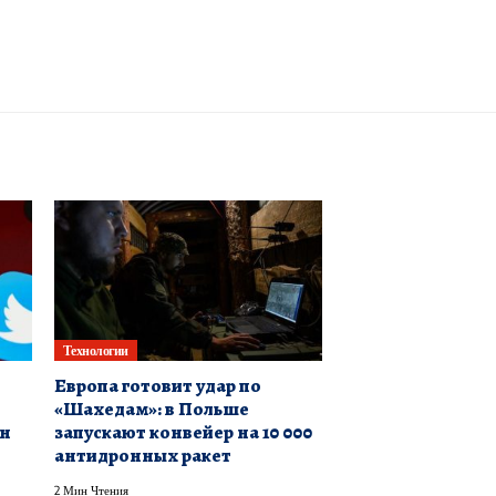
Технологии
Европа готовит удар по
«Шахедам»: в Польше
он
запускают конвейер на 10 000
антидронных ракет
2 Мин Чтения