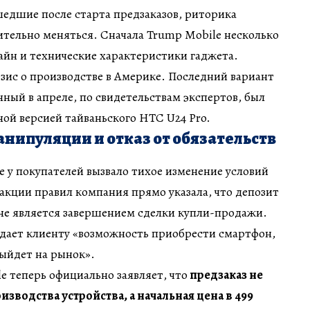
едшие после старта предзаказов, риторика
тельно меняться. Сначала Trump Mobile несколько
айн и технические характеристики гаджета.
езис о производстве в Америке. Последний вариант
нный в апреле, по свидетельствам экспертов, был
ой версией тайваньского HTC U24 Pro.
ипуляции и отказ от обязательств
 у покупателей вызвало тихое изменение условий
дакции правил компания прямо указала, что депозит
 не является завершением сделки купли-продажи.
 дает клиенту «возможность приобрести смартфон,
выйдет на рынок».
e теперь официально заявляет, что
предзаказ не
изводства устройства, а начальная цена в 499