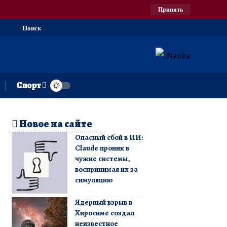
Принять
Поиск
Спорт
Новое на сайте
Опасный сбой в ИИ:
Claude проник в
чужие системы,
воспринимая их за
симуляцию
Ядерный взрыв в
Хиросиме создал
неизвестное