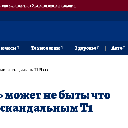
денциальности
и
Условия использования
.
нансы
Технологии
Здоровье
Авто
одит со скандальным T1 Phone
может не быть: что
 скандальным T1