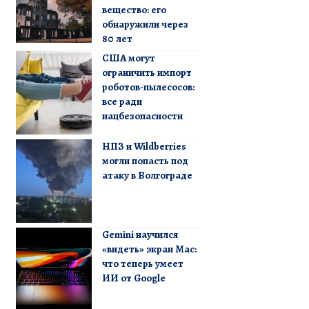
вещество: его
обнаружили через
80 лет
США могут
ограничить импорт
роботов-пылесосов:
все ради
нацбезопасности
НПЗ и Wildberries
могли попасть под
атаку в Волгограде
Gemini научился
«видеть» экран Mac:
что теперь умеет
ИИ от Google