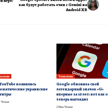
й игре:
как будут работать очки с Gemini на
Android XR
нологии
Технологии
YouTube появились
Google обновила свой
оматические украинские
легендарный значок «G»
титры
впервые за 10 лет: вот как 
теперь выглядит
 Чтения
2 Мин Чтения