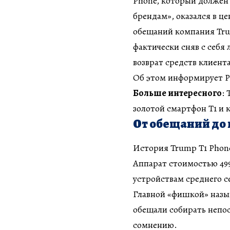
Phone, который должен
брендам», оказался в ц
обещаний компания Tru
фактически сняв с себя
возврат средств клиент
Об этом информирует Р
Больше интересного
:
золотой смартфон T1 и 
От обещаний до
История Trump T1 Phone
Аппарат стоимостью 49
устройствам среднего с
Главной «фишкой» назы
обещали собирать непос
сомнению.