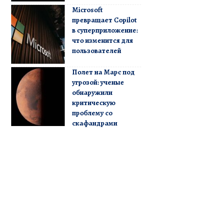
Microsoft
превращает Copilot
в суперприложение:
что изменится для
пользователей
Полет на Марс под
угрозой: ученые
обнаружили
критическую
проблему со
скафандрами