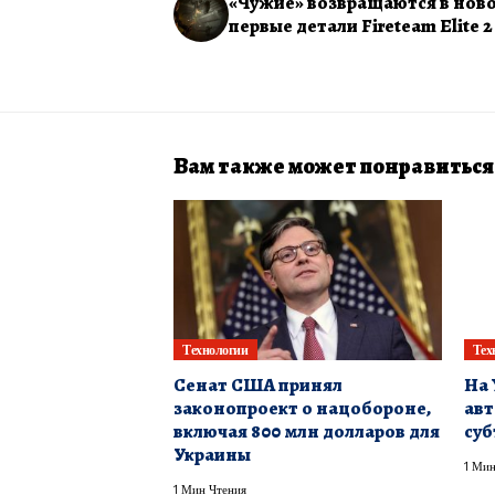
«Чужие» возвращаются в ново
первые детали Fireteam Elite 2
Вам также может понравиться
Технологии
Тех
Сенат США принял
На 
законопроект о нацобороне,
авт
включая 800 млн долларов для
суб
Украины
1 Мин
1 Мин Чтения