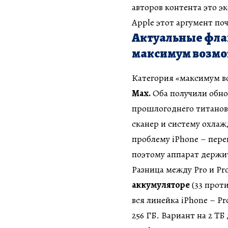
авторов контента это э
Apple этот аргумент поч
Актуальные флаг
максимум возм
Категория «максимум во
Max.
Оба получили обн
прошлогоднего титанов
сканер и систему охла
проблему iPhone – пере
поэтому аппарат держит
Разница между Pro и Pr
аккумуляторе
(33 проти
вся линейка iPhone – Pr
256 ГБ. Вариант на 2 ТБ