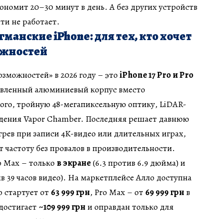
кономит 20–30 минут в день. А без других устройств
ти не работает.
манские iPhone: для тех, кто хочет
ожностей
зможностей» в 2026 году – это
iPhone 17 Pro и Pro
овленный алюминиевый корпус вместо
ого, тройную 48-мегапиксельную оптику, LiDAR-
ждения Vapor Chamber. Последняя решает давнюю
грев при записи 4K-видео или длительных играх,
 частоту без провалов в производительности.
o Max – только
в экране
(6.3 против 6.9 дюйма) и
в 39 часов видео). На маркетплейсе Алло доступна
o стартует от
63 999 грн
, Pro Max – от
69 999 грн
в
 достигает
~109 999 грн
и оправдан только для