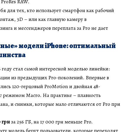
 ProRes RAW.
бя для тех, кто использует смартфон как рабочий
онтаж, 3D – или как главную камеру в
зинга и мессенджеров переплата за Pro не дает
чные» модели iPhone: оптимальный
шинства
6 году стал самой интересной моделью линейки:
нкции из предыдущих Pro-поколений. Впервые в
лись 120-герцовый ProMotion и двойная 48-
с режимом Macro. На практике – плавность
мана, и снимки, которые мало отличаются от Pro при
9 грн
за 256 ГБ, на 17 000 грн меньше Pro.
 эту модель берут пользователи, которые переходят