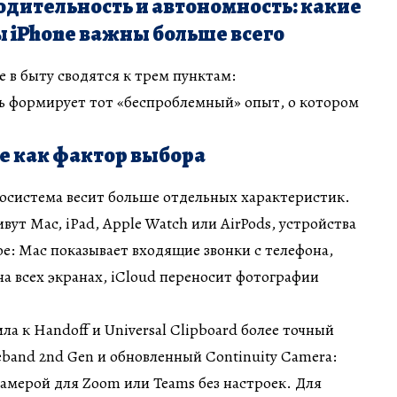
дительность и автономность: какие
 iPhone важны больше всего
 в быту сводятся к трем пунктам:
ь формирует тот «беспроблемный» опыт, о котором
e как фактор выбора
косистема весит больше отдельных характеристик.
вут Mac, iPad, Apple Watch или AirPods, устройства
ое: Mac показывает входящие звонки с телефона,
на всех экранах, iCloud переносит фотографии
ила к Handoff и Universal Clipboard более точный
deband 2nd Gen и обновленный Continuity Camera:
камерой для Zoom или Teams без настроек. Для