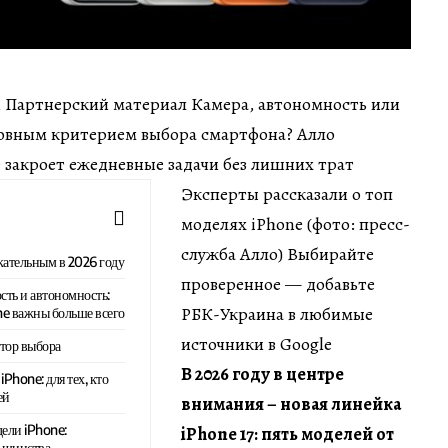
мин Партнерский материал Камера, автономность или
новным критерием выбора смартфона? Алло
e закроет ежедневные задачи без лишних трат
Эксперты рассказали о топ
моделях iPhone (фото: пресс-
служба Алло) Выбирайте
кательным в 2026 году
проверенное — добавьте
сть и автономность:
РБК-Украина в любимые
ne важны больше всего
источники в Google
ктор выбора
В 2026 году в центре
Phone: для тех, кто
ей
внимания
–
новая линейка
ели iPhone:
iPhone 17: пять моделей от
ьшинства