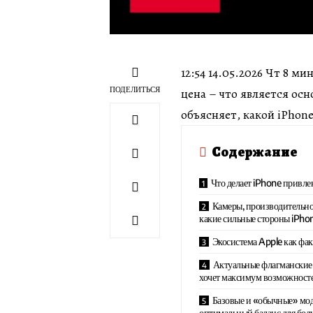
12:54 14.05.2026 Чт 8 
ПОДЕЛИТЬСЯ
цена – что является ос
объясняет, какой iPhon
Содержание
Что делает iPhone привле
Камеры, производительно
какие сильные стороны iPho
Экосистема Apple как фа
Актуальные флагманские i
хочет максимум возможност
Базовые и «обычные» мод
оптимальный баланс для бол