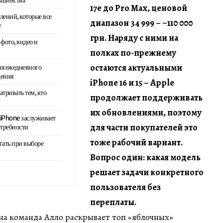
17e до Pro Max, ценовой
ений, которые все
диапазон 34 999
–
~110 000
у
грн. Наряду с ними на
фото, видео и
полках по-прежнему
остаются актуальными
ля ежедневного
щения
iPhone 16 и 15
–
Apple
атривать тем, кто
продолжает поддерживать
их обновлениями, поэтому
ь iPhone заслуживает
для части покупателей это
отребности
тоже рабочий вариант.
гать при выборе
Вопрос один: какая модель
решает задачи конкретного
пользователя без
переплаты.
на команда Алло раскрывает топ «яблочных»