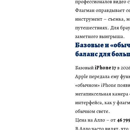
профессионалов видео с
Флагман оправдывает се
инструмент – съемка, м
путешествиях. Для брау
заметного выигрыша.
Базовые и «обы
баланс для боль
Базовый
iPhone 17
в 202
Apple передала ему фу
«обычном» iPhone появи
мегапиксельная камера 
интерфейса, как у флаг
обычном свете.
Цена на Алло – от
46 79
В Алло часто видят, что