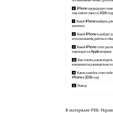
iPhone предыдущих покол
еще имеют смысл в 2026 год
Какой iPhone выбрать для 
контента
Какой iPhone подойдет д
использования, работы и об
Какой iPhone стоит рассм
переходит на Apple впервые
Как понять, какая модел
внимания под конкретные п
Каких ошибок стоит избе
iPhone в 2026 году
Вывод
В материале РБК-Украи