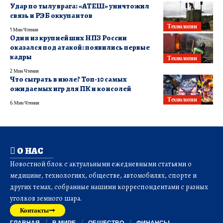
Удар по тылу врага: «АТЕШ» уничтожил
связь и РЭБ оккупантов
Технологии
1 Мин Чтения
Один из крупнейших НПЗ России
оказался под атакой: появились первые
кадры
Технологии
2 Мин Чтения
Что сыграть в июле? Топ-10 самых
ожидаемых игр для ПК и консолей
Технологии
6 Мин Чтения
О НАС
Новостной блок с актуальными ежедневными статьями о
медицине, технологиях, обществе, автомобилях, спорте и
других темах, собранные нашими корреспондентами с разных
уголков земного шара.
Контакты
ГЛАВНАЯ
В МИРЕ
ОБЩЕСТВО
ФИНАНСЫ