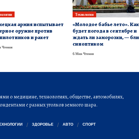
нологии
Технологии
ецкая армия испытывает
«Молодое бабье лето». Ка
ерное оружие против
будет погода в сентябре и
пилотников и ракет
ждать ли заморозки, — бли
синоптиком
 Чтения
6 Мин Чтения
ми о медицине, технологиях, обществе, автомобилях,
ондентами с разных уголков земного шара.
ЕХНОЛОГИИ
ЗДОРОВЬЕ
АВТО
СПОРТ