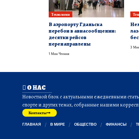
Технологии
Тех
В аэропорту Гданьска
Нем
перебои в авиасообщении:
лаз
десятки рейсов
бес
перенаправлены
3 Мин
1 Мин Чтения
О НАС
Новостной блок с актуальными ежедневными статья
спорте и других темах, собранные нашими корресп
Контакты
ГЛАВНАЯ
В МИРЕ
ОБЩЕСТВО
ФИНАНСЫ
Т