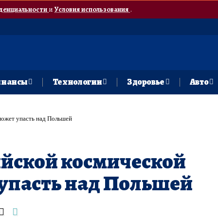
денциальности
и
Условия использования
.
нансы
Технологии
Здоровье
Авто
может упасть над Польшей
ийской космической
упасть над Польшей