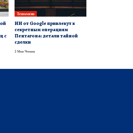
Технологии
кой
ИИ от Google привлекут к
секретным операциям
ц с
Пентагона: детали тайной
сделки
3 Мин Чтения