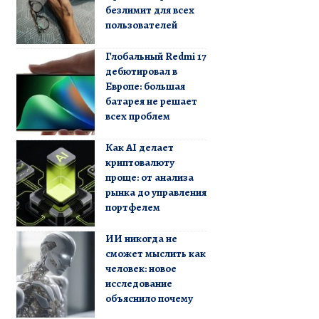
безлимит для всех
пользователей
Глобальный Redmi 17
дебютировал в
Европе: большая
батарея не решает
всех проблем
Как AI делает
криптовалюту
проще: от анализа
рынка до управления
портфелем
ИИ никогда не
сможет мыслить как
человек: новое
исследование
объяснило почему