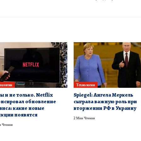
нологии
Технологии
ы и не только. Netflix
Spiegel: Ангела Меркель
нсировал обновление
сыграла важную роль при
виса: какие новые
вторжении РФ в Украину
кции появятся
2 Мин Чтения
 Чтения