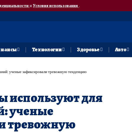
денциальности
и
Условия использования
.
нансы
Технологии
Здоровье
Авто
аний: ученые зафиксировали тревожную тенденцию
ы используют для
й: ученые
и тревожную