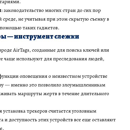
тариями.
ы
: законодательство многих стран до сих пор
й среде, не учитывая при этом скрытую съемку в
 помощью таких гаджетов.
ры — инструмент слежки
роде AirTags, созданные для поиска ключей или
е чаще используют для преследования людей,
 функции оповещения о неизвестном устройстве
азу — именно это позволило злоумышленникам
еживать маршруты жертв в течение длительного
ая установка трекеров считается уголовным
а и доступность этих устройств все еще оставляют
е.