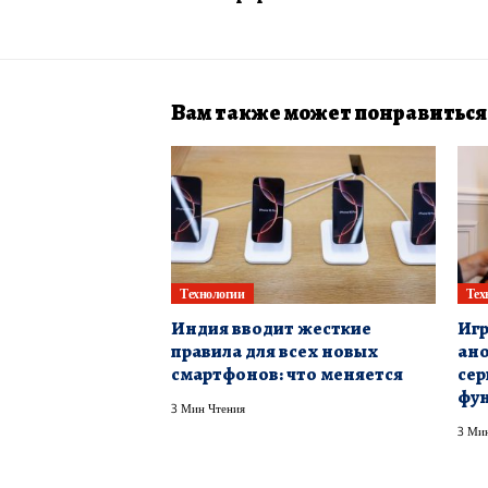
Вам также может понравиться
Технологии
Тех
Индия вводит жесткие
Игр
правила для всех новых
ано
смартфонов: что меняется
сер
фун
3 Мин Чтения
3 Мин