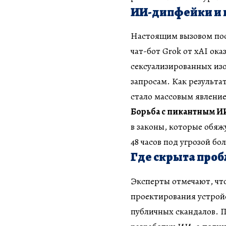
ИИ-дипфейки и 
Настоящим вызовом посл
чат-бот Grok от xAI ока
сексуализированных и
запросам. Как результа
стало массовым явлени
Борьба с пикантным И
в законы, которые обяж
48 часов под угрозой б
Где скрыта проб
Эксперты отмечают, что
проектирования устройс
публичных скандалов. П