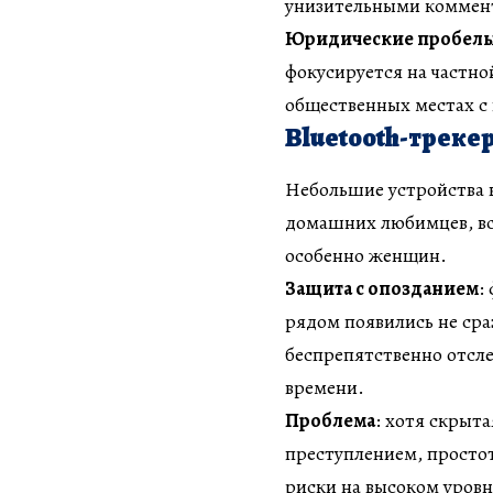
унизительными коммен
Юридические пробел
фокусируется на частно
общественных местах с
Bluetooth-треке
Небольшие устройства в
домашних любимцев, вс
особенно женщин.
Защита с опозданием
:
рядом появились не ср
беспрепятственно отсл
времени.
Проблема
: хотя скрыт
преступлением, простот
риски на высоком уровн