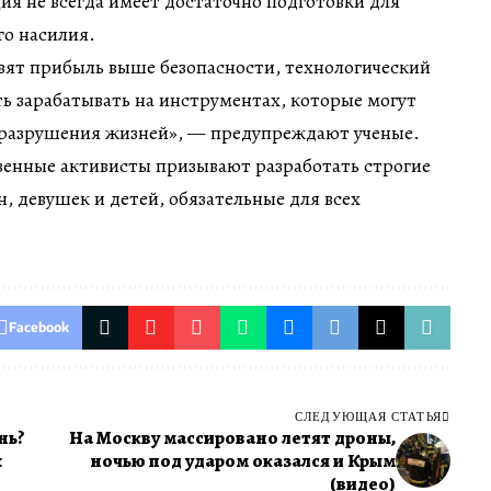
ия не всегда имеет достаточно подготовки для
го насилия.
вят прибыль выше безопасности, технологический
ь зарабатывать на инструментах, которые могут
 разрушения жизней», — предупреждают ученые.
венные активисты призывают разработать строгие
 девушек и детей, обязательные для всех
Facebook
СЛЕДУЮЩАЯ СТАТЬЯ
нь?
На Москву массировано летят дроны,
х
ночью под ударом оказался и Крым
(видео)