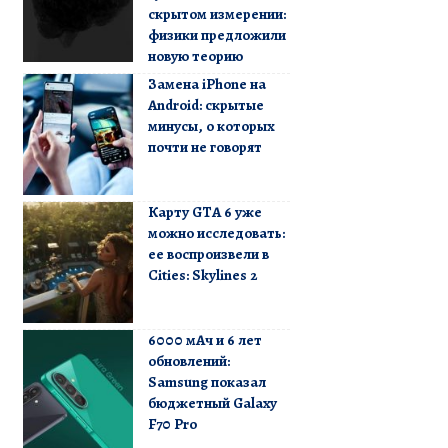
скрытом измерении:
физики предложили
новую теорию
Замена iPhone на
Android: скрытые
минусы, о которых
почти не говорят
Карту GTA 6 уже
можно исследовать:
ее воспроизвели в
Cities: Skylines 2
6000 мАч и 6 лет
обновлений:
Samsung показал
бюджетный Galaxy
F70 Pro