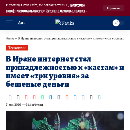
Используя этот сайт, вы соглашаетесь с
Политика
Принять
конфиденциальности
и
Условия использования
.
Аа
Home
»
В Иране интернет стал принадлежностью к «кастам» и имеет «три уровня» за бешеные деньги
Технологии
В Иране интернет стал
принадлежностью к «кастам» и
имеет «три уровня» за
бешеные деньги
21 мая, 2026
3 Мин Чтения