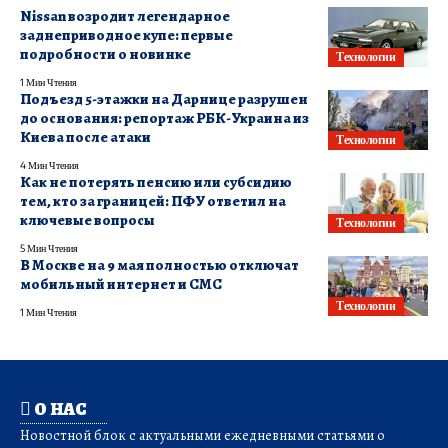
Nissan возродит легендарное
заднеприводное купе: первые
подробности о новинке
Технологии
1 Мин Чтения
Подъезд 5-этажки на Дарнице разрушен
до основания: репортаж РБК-Украина из
Киева после атаки
Технологии
4 Мин Чтения
Как не потерять пенсию или субсидию
тем, кто за границей: ПФУ ответил на
ключевые вопросы
Технологии
5 Мин Чтения
В Москве на 9 мая полностью отключат
мобильный интернет и СМС
Технологии
1 Мин Чтения
О НАС
Новостной блок с актуальными ежедневными статьями о