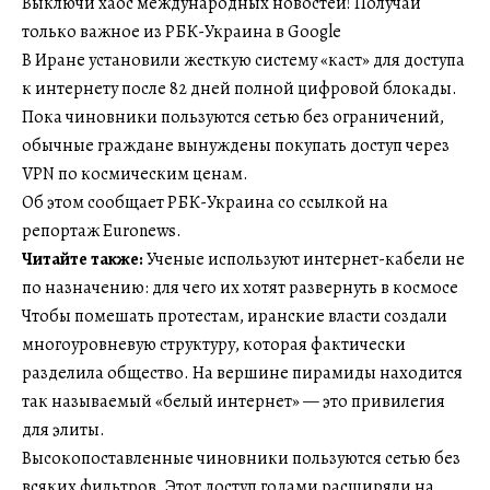
Выключи хаос международных новостей! Получай
только важное из РБК-Украина в Google
В Иране установили жесткую систему «каст» для доступа
к интернету после 82 дней полной цифровой блокады.
Пока чиновники пользуются сетью без ограничений,
обычные граждане вынуждены покупать доступ через
VPN по космическим ценам.
Об этом сообщает РБК-Украина со ссылкой на
репортаж Euronews.
Читайте также:
Ученые используют интернет-кабели не
по назначению: для чего их хотят развернуть в космосе
Чтобы помешать протестам, иранские власти создали
многоуровневую структуру, которая фактически
разделила общество. На вершине пирамиды находится
так называемый «белый интернет» — это привилегия
для элиты.
Высокопоставленные чиновники пользуются сетью без
всяких фильтров. Этот доступ годами расширяли на