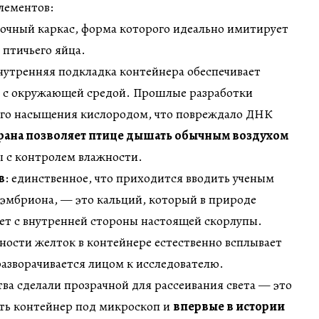
лементов:
рочный каркас, форма которого идеально имитирует
птичьего яйца.
внутренняя подкладка контейнера обеспечивает
 с окружающей средой. Прошлые разработки
ого насыщения кислородом, что повреждало ДНК
рана позволяет птице дышать обычным воздухом
 с контролем влажности.
в
: единственное, что приходится вводить ученым
 эмбриона, — это кальций, который в природе
ет с внутренней стороны настоящей скорлупы.
ности желток в контейнере естественно всплывает
разворачивается лицом к исследователю.
а сделали прозрачной для рассеивания света — это
ить контейнер под микроскоп и
впервые в истории