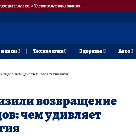
денциальности
и
Условия использования
.
нансы
Технологии
Здоровье
Авто
 видов: чем удивляет новая технология
изили возвращение
в: чем удивляет
гия