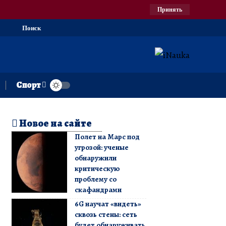
Принять
Поиск
Спорт
Новое на сайте
Полет на Марс под
угрозой: ученые
обнаружили
критическую
проблему со
скафандрами
6G научат «видеть»
сквозь стены: сеть
будет обнаруживать