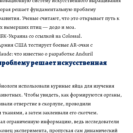
инновационную систему искусственного выращивания
торая решает фундаментальную проблему
азвития. Ученые считают, что это открывает путь к
х вымерших птиц — додо и моа.
К-Украина со ссылкой на Colossal.
 Армия США тестирует боевые AR-очки с
aude: что известно о разработке Anduril
проблему решает искусственная
биологи использовали куриные яйца для изучения
животных. Чтобы увидеть, как формируются органы,
вали отверстие в скорлупе, проводили
тканями, а затем заклеивали его скотчем.
вал ограниченную информацию, ведь исследователи
 конец эксперимента, пропуская сам динамический