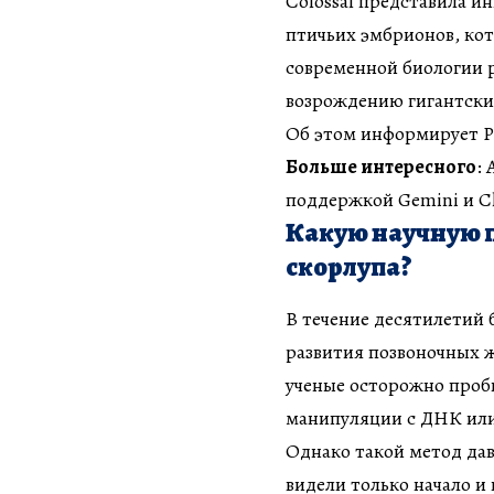
Colossal представила 
птичьих эмбрионов, ко
современной биологии р
возрождению гигантски
Об этом информирует РБ
Больше интересного
:
поддержкой Gemini и Cl
Какую научную 
скорлупа?
В течение десятилетий 
развития позвоночных 
ученые осторожно проби
манипуляции с ДНК или 
Однако такой метод да
видели только начало и