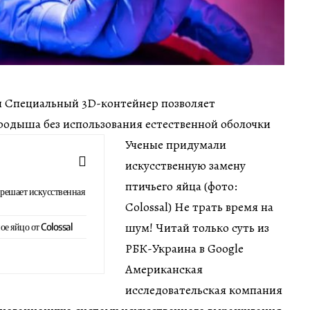
мин Специальный 3D-контейнер позволяет
родыша без использования естественной оболочки
Ученые придумали
искусственную замену
птичьего яйца (фото:
решает искусственная
Colossal) Не трать время на
шум! Читай только суть из
ое яйцо от Colossal
РБК-Украина в Google
Американская
исследовательская компания