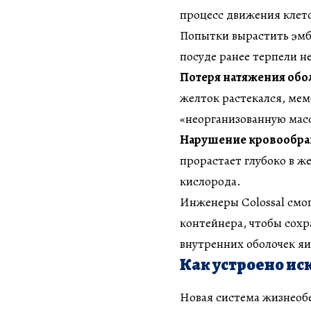
процесс движения клет
Попытки вырастить эмб
посуде ранее терпели н
Потеря натяжения обо
желток растекался, мем
«неорганизованную мас
Нарушение кровообр
прорастает глубоко в ж
кислорода.
Инженеры Colossal смог
контейнера, чтобы сохр
внутренних оболочек яи
Как устроено иск
Новая система жизнеоб