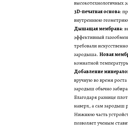
высокотехнологичных э
3D-печатная основа
: п
внутреннюю геометрию 
Дышащая мембрана
: 
эффективный газообмен
требовали искусственн
зародыша.
Новая мемб
комнатной температуры
Добавление минерало
вручную во время роста
зародыш обычно забира
Благодаря разнице плот
наверх, а сам зародыш 
Нижнюю часть устройств
позволяет ученым став