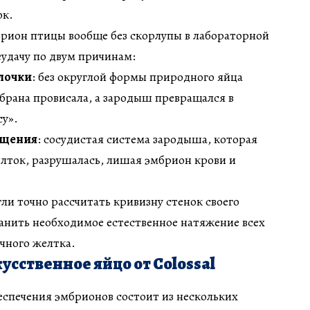
ок.
рион птицы вообще без скорлупы в лабораторной
еудачу по двум причинам:
лочки
: без округлой формы природного яйца
брана провисала, а зародыш превращался в
су».
ащения
: сосудистая система зародыша, которая
елток, разрушалась, лишая эмбрион крови и
ли точно рассчитать кривизну стенок своего
анить необходимое естественное натяжение всех
чного желтка.
усственное яйцо от Colossal
еспечения эмбрионов состоит из нескольких