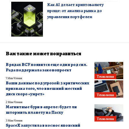
Как AI делает криптовалюту
проще: от анализа рынка до
управления портфелем
Вам также может понравиться
В рядах ВСУ появится еще один род сил.
Рада поддержала законопроект
Технологии
1 Мин Чтения
Ваши данные под угрозой: 3 критических
признака того, что внешний жесткий
диск скоро «умрет»
Технологии
2 Мин Чтения
Магнитные бури в апреле: будет ли
штормить планету на Пасху
Технологии
3 Мин Чтения
SpaceX запустила в космос японский