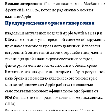
Больше интересного
: iPad стал похожим на MacBook: 10
функций iPadOS 26, которые радикально меняют
планшет Apple
Предупреждение о риске гипертонии
Владельцы актуальных моделей
Apple Watch Series 9
и
Ultra 2
имеют доступ к передовой системе обнаружения
признаков высокого кровяного давления. Используя
встроенный оптический датчик сердцебиения, часы в
течение 30 дней анализируют состояние сосудов,
фиксируя изменение их жесткости и объема крови.
В отличие от конкурентов, которые требуют регулярной
калибровки с помощью классического тонометра с
манжетой,
система от Apple работает полностью
самостоятельно и имеет официальное одобрение от
FDA
(Управление по продовольствию и медикаментам
США).
Функция создана для людей в возрасте от 22 лет, у