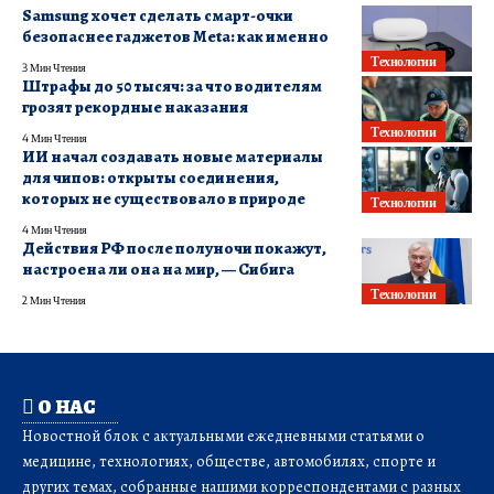
Samsung хочет сделать смарт-очки
безопаснее гаджетов Meta: как именно
Технологии
3 Мин Чтения
Штрафы до 50 тысяч: за что водителям
грозят рекордные наказания
Технологии
4 Мин Чтения
ИИ начал создавать новые материалы
для чипов: открыты соединения,
которых не существовало в природе
Технологии
4 Мин Чтения
Действия РФ после полуночи покажут,
настроена ли она на мир, — Сибига
Технологии
2 Мин Чтения
О НАС
Новостной блок с актуальными ежедневными статьями о
медицине, технологиях, обществе, автомобилях, спорте и
других темах, собранные нашими корреспондентами с разных