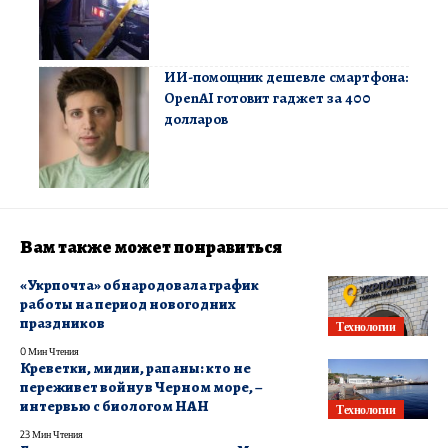
ИИ-помощник дешевле смартфона:
OpenAI готовит гаджет за 400
долларов
Вам также может понравиться
«Укрпочта» обнародовала график
работы на период новогодних
праздников
Технологии
0 Мин Чтения
Креветки, мидии, рапаны: кто не
переживет войну в Черном море, –
интервью с биологом НАН
Технологии
23 Мин Чтения