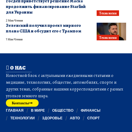
Госдеп приветствует решение Маска
продолжить финансирование Starlink
для Украины
Технологии
2 Мин Чтения
Зеленский получил проект мирного
плана США и обсудит его с Трампом
Технологии
1 Мин Чтения
О НАС
Новостной блок с актуальными ежедневными статьями о
медицине, технологиях, обществе, автомобилях, спорте и
других темах, собранные нашими корреспондентами с разных
уголков земного шара.
Контакты
ГЛАВНАЯ
В МИРЕ
ОБЩЕСТВО
ФИНАНСЫ
ТЕХНОЛОГИИ
ЗДОРОВЬЕ
АВТО
СПОРТ