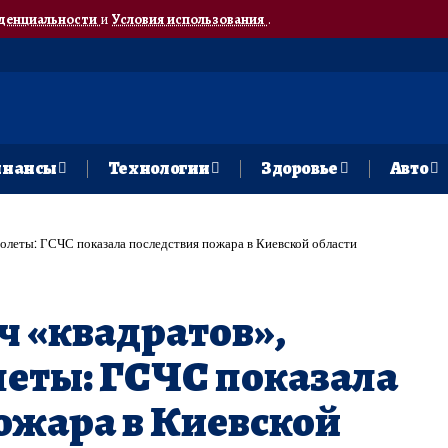
денциальности
и
Условия использования
.
нансы
Технологии
Здоровье
Авто
толеты: ГСЧС показала последствия пожара в Киевской области
ч «квадратов»,
еты: ГСЧС показала
ожара в Киевской