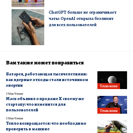
ChatGPT больше не ограничивает
чаты: OpenAI открыла безлимит
для всех пользователей
Вам также может понравиться
Батарея, работающая тысячелетиями:
как ядерные отходы стали источником
энергии
Технологии
3 Мин Чтения
Маск объявил о продаже X своему же
стартапу: что изменится для
пользователей
Технологии
3 Мин Чтения
Тепло возвращается: что необходимо
проверить в машине