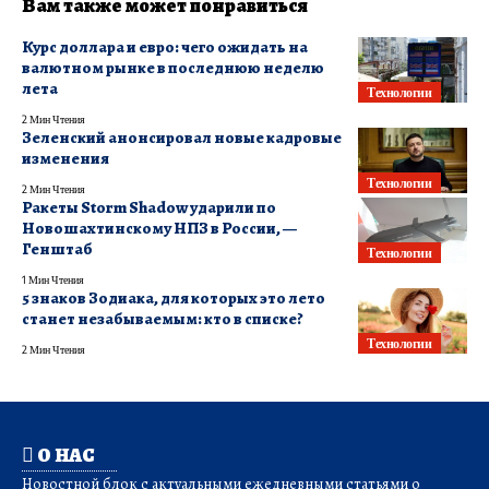
Вам также может понравиться
Курс доллара и евро: чего ожидать на
валютном рынке в последнюю неделю
лета
Технологии
2 Мин Чтения
Зеленский анонсировал новые кадровые
изменения
Технологии
2 Мин Чтения
Ракеты Storm Shadow ударили по
Новошахтинскому НПЗ в России, —
Генштаб
Технологии
1 Мин Чтения
5 знаков Зодиака, для которых это лето
станет незабываемым: кто в списке?
Технологии
2 Мин Чтения
О НАС
Новостной блок с актуальными ежедневными статьями о