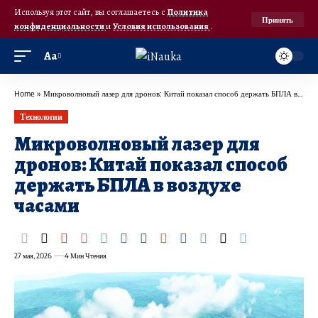
Используя этот сайт, вы соглашаетесь с
Политика
Принять
конфиденциальности
и
Условия использования
.
Аа
Home
»
Микроволновый лазер для дронов: Китай показал способ держать БПЛА в воздухе часами
Технологии
Микроволновый лазер для
дронов: Китай показал способ
держать БПЛА в воздухе
часами
27 мая, 2026
4 Мин Чтения