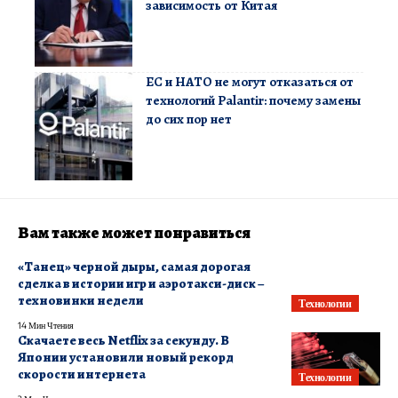
зависимость от Китая
ЕС и НАТО не могут отказаться от
технологий Palantir: почему замены
до сих пор нет
Вам также может понравиться
«Танец» черной дыры, самая дорогая
сделка в истории игр и аэротакси-диск –
техновинки недели
Технологии
14 Мин Чтения
Скачаете весь Netflix за секунду. В
Японии установили новый рекорд
скорости интернета
Технологии