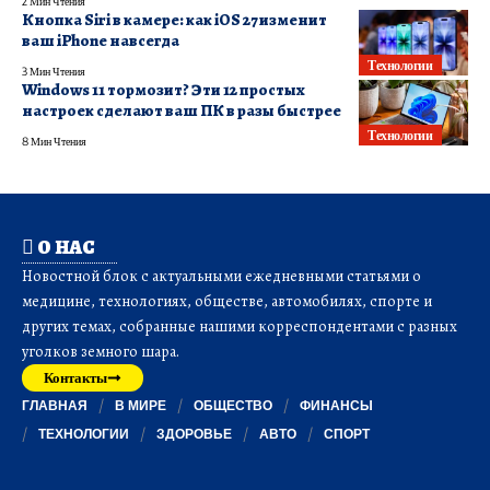
2 Мин Чтения
Кнопка Siri в камере: как iOS 27 изменит
ваш iPhone навсегда
Технологии
3 Мин Чтения
Windows 11 тормозит? Эти 12 простых
настроек сделают ваш ПК в разы быстрее
Технологии
8 Мин Чтения
О НАС
Новостной блок с актуальными ежедневными статьями о
медицине, технологиях, обществе, автомобилях, спорте и
других темах, собранные нашими корреспондентами с разных
уголков земного шара.
Контакты
ГЛАВНАЯ
В МИРЕ
ОБЩЕСТВО
ФИНАНСЫ
ТЕХНОЛОГИИ
ЗДОРОВЬЕ
АВТО
СПОРТ