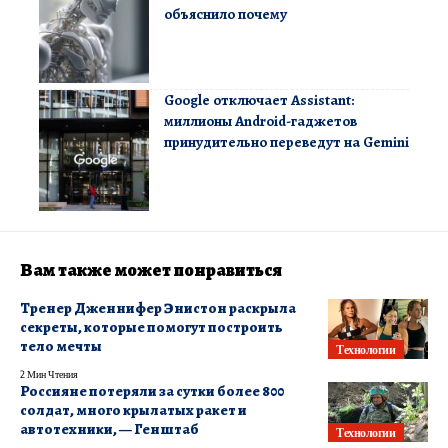
объяснило почему
Google отключает Assistant:
миллионы Android-гаджетов
принудительно переведут на Gemini
Вам также может понравиться
Тренер Дженнифер Энистон раскрыла
секреты, которые помогут построить
тело мечты
Технологии
2 Мин Чтения
Россияне потеряли за сутки более 800
солдат, много крылатых ракет и
автотехники, — Генштаб
Технологии