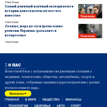
0 Мин Чтения
Самый длинный научный эксперимент в
истории длится почти 100 лет: что
известно
Технологии
3 Мин Чтения
Солнце, жара до +33 и грозы: какие
регионы Украины «раскалит» в
воскресенье
Технологии
1 Мин Чтения
О НАС
Новостной блок с актуальными ежедневными статьями о
медицине, технологиях, обществе, автомобилях, спорте и
других темах, собранные нашими корреспондентами с разных
уголков земного шара.
Контакты
ГЛАВНАЯ
В МИРЕ
ОБЩЕСТВО
ФИНАНСЫ
ТЕХНОЛОГИИ
ЗДОРОВЬЕ
АВТО
СПОРТ