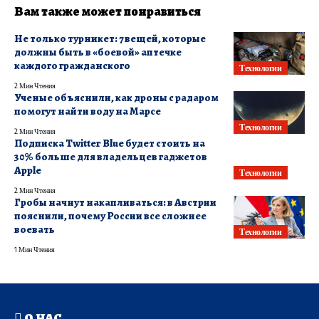
Вам также может понравиться
Не только турникет: 7 вещей, которые
должны быть в «боевой» аптечке
каждого гражданского
Технологии
2 Мин Чтения
Ученые объяснили, как дроны с радаром
помогут найти воду на Марсе
Технологии
2 Мин Чтения
Подписка Twitter Blue будет стоить на
30% больше для владельцев гаджетов
Apple
Технологии
2 Мин Чтения
Гробы начнут накапливаться: в Австрии
пояснили, почему России все сложнее
воевать
Технологии
1 Мин Чтения
О НАС