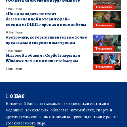
готовят коллективный судебный иск
Технологии
2 Мин Чтения
«Ни одна задача не стоит
бессмысленной потери людей»:
военные 1 ОШП о дронах и цене победы
Технологии
17 Мин Чтения
6 ретро-игр, которые удивительно точно
предсказали современные тренды
Технологии
4 Мин Чтения
Microsoft добавила Copilot в игры для
Windows: чем он поможет геймерам
Технологии
2 Мин Чтения
О НАС
Новостной блок с актуальными ежедневными статьями о
медицине, технологиях, обществе, автомобилях, спорте и
других темах, собранные нашими корреспондентами с разных
уголков земного шара.