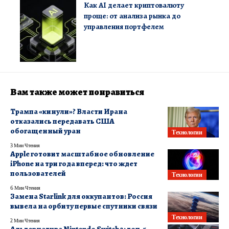
Как AI делает криптовалюту
проще: от анализа рынка до
управления портфелем
Вам также может понравиться
Трампа «кинули»? Власти Ирана
отказались передавать США
обогащенный уран
Технологии
3 Мин Чтения
Apple готовит масштабное обновление
iPhone на три года вперед: что ждет
пользователей
Технологии
6 Мин Чтения
Замена Starlink для оккупантов: Россия
вывела на орбиту первые спутники связи
Технологии
2 Мин Чтения
Альтернатива Nintendo Switch 2: топ-5