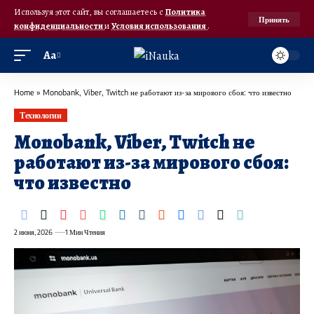
Используя этот сайт, вы соглашаетесь с
Политика
Принять
конфиденциальности
и
Условия использования
.
Аа
Home
»
Monobank, Viber, Twitch не работают из-за мирового сбоя: что известно
Технологии
Monobank, Viber, Twitch не
работают из-за мирового сбоя:
что известно
2 июня, 2026
1 Мин Чтения