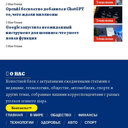
Технологии
2 Мин Чтения
OpenAI бесплатно добавила в ChatGPT
то, чего ждали миллионы
Технологии
3 Мин Чтения
Google запустила неожиданный
инструмент для шопинга: что умеет
новая функция
Технологии
3 Мин Чтения
О НАС
Новостной блок с актуальными ежедневными статьями о
медицине, технологиях, обществе, автомобилях, спорте и
других темах, собранные нашими корреспондентами с разных
уголков земного шара.
Контакты
ГЛАВНАЯ
В МИРЕ
ОБЩЕСТВО
ФИНАНСЫ
ТЕХНОЛОГИИ
ЗДОРОВЬЕ
АВТО
СПОРТ