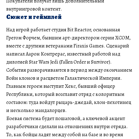
Покупатели получат лишь дополнительный
внутриигровой контент.
Сюжет и геймплей
Над игрой работает студия Bit Reactor, основанная
Грегом Форчем, бывшим арт-директором серии XCOM,
вместе с другими ветеранами Firaxis Games. Сценарий
написал Аарон Контрерас, известный работой над
дилогией Star Wars Jedi (Fallen Order и Survivor).
События разворачиваются в период между окончанием
Войн клонов и расцветом Галактической Империи.
Главным героем выступит Хекс, бывший офицер
Республики, который возглавит отряд с колоритным
составом: туда войдут рыцарь-джедай, клон-пехотинец
и несколько мандалорцев.
Боевая система будет пошаговой, а ключевой акцент
разработчики сделали на отношениях внутри отряда.
То, как бойцы ладят между собой на базе и во время