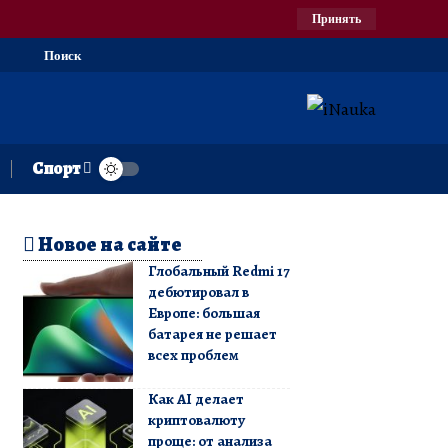
Принять
Поиск
Спорт
Новое на сайте
Глобальный Redmi 17
дебютировал в
Европе: большая
батарея не решает
всех проблем
Как AI делает
криптовалюту
проще: от анализа