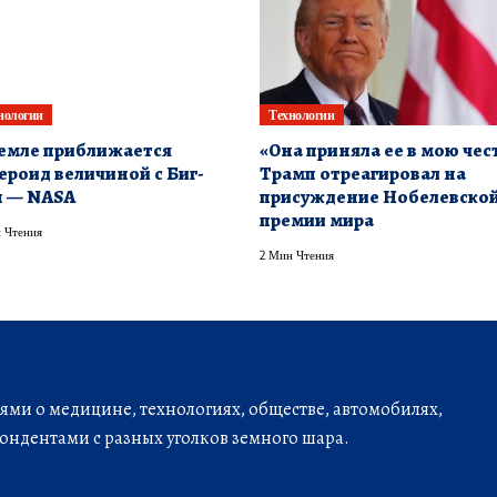
нологии
Технологии
емле приближается
«Она приняла ее в мою чест
ероид величиной с Биг-
Трамп отреагировал на
н — NASA
присуждение Нобелевско
премии мира
 Чтения
2 Мин Чтения
ми о медицине, технологиях, обществе, автомобилях,
ондентами с разных уголков земного шара.