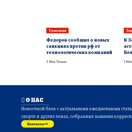
Технологии
Тех
Федоров сообщил о новых
К З
санкциях против рф от
аст
технологических компаний
Бе
3 Мин Чтения
1 Мин
О НАС
Новостной блок с актуальными ежедневными статья
спорте и других темах, собранные нашими корресп
Контакты