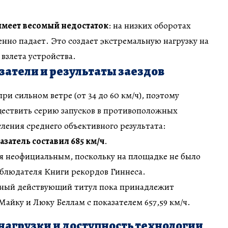
 имеет весомый недостаток
: на низких оборотах
нно падает. Это создает экстремальную нагрузку на
 взлета устройства.
атели и результаты заездов
и сильном ветре (от 34 до 60 км/ч), поэтому
ествить серию запусков в противоположных
ления среднего объективного результата:
затель составил 685 км/ч
.
ся неофициальным, поскольку на площадке не было
блюдателя Книги рекордов Гиннеса.
ный действующий титул пока принадлежит
айку и Люку Беллам с показателем 657,59 км/ч.
агрузки и доступность технологии