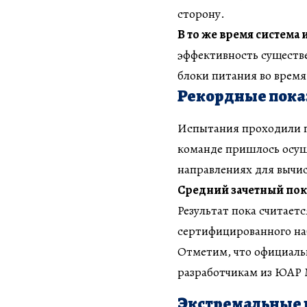
сторону.
В то же время система
эффективность существе
блоки питания во время
Рекордные показ
Испытания проходили пр
команде пришлось осущ
направлениях для вычис
Средний зачетный пока
Результат пока считает
сертифицированного на
Отметим, что официаль
разработчикам из ЮАР М
Экстремальные н