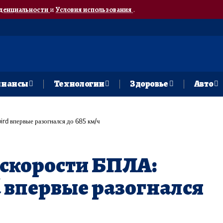
денциальности
и
Условия использования
.
нансы
Технологии
Здоровье
Авто
rd впервые разогнался до 685 км/ч
 скорости БПЛА:
d впервые разогнался