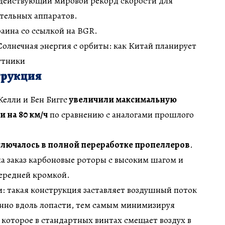
 действующий мировой рекорд скорости для
тельных аппаратов.
аина со ссылкой на BGR.
 Солнечная энергия с орбиты: как Китай планирует
утники
трукция
елли и Бен Биггс
увеличили максимальную
и на
80 км/ч
по сравнению с аналогами прошлого
лючалось в полной переработке пропеллеров
.
а заказ карбоновые роторы с высоким шагом и
передней кромкой.
: такая конструкция заставляет воздушный поток
енно вдоль лопасти, тем самым минимизируя
 которое в стандартных винтах смещает воздух в