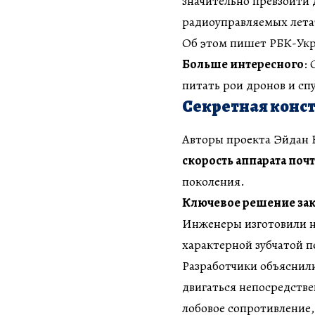
значительно превзойти
радиоуправляемых лета
Об этом пишет РБК-Укр
Больше интересного
:
питать рои дронов и сп
Секретная конс
Авторы проекта Эйдан К
скорость аппарата почт
поколения.
Ключевое решение зак
Инженеры изготовили н
характерной зубчатой 
Разработчики объяснили
двигаться непосредств
лобовое сопротивление,