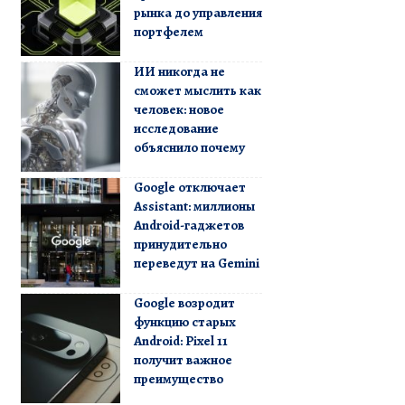
рынка до управления
портфелем
ИИ никогда не
сможет мыслить как
человек: новое
исследование
объяснило почему
Google отключает
Assistant: миллионы
Android-гаджетов
принудительно
переведут на Gemini
Google возродит
функцию старых
Android: Pixel 11
получит важное
преимущество