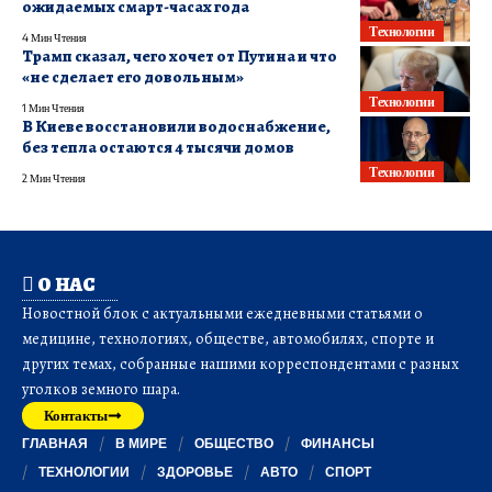
ожидаемых смарт-часах года
Технологии
4 Мин Чтения
Трамп сказал, чего хочет от Путина и что
«не сделает его довольным»
Технологии
1 Мин Чтения
В Киеве восстановили водоснабжение,
без тепла остаются 4 тысячи домов
Технологии
2 Мин Чтения
О НАС
Новостной блок с актуальными ежедневными статьями о
медицине, технологиях, обществе, автомобилях, спорте и
других темах, собранные нашими корреспондентами с разных
уголков земного шара.
Контакты
ГЛАВНАЯ
В МИРЕ
ОБЩЕСТВО
ФИНАНСЫ
ТЕХНОЛОГИИ
ЗДОРОВЬЕ
АВТО
СПОРТ