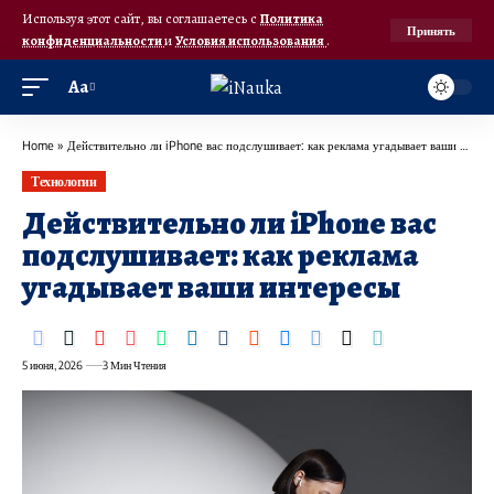
Используя этот сайт, вы соглашаетесь с
Политика
Принять
конфиденциальности
и
Условия использования
.
Аа
Home
»
Действительно ли iPhone вас подслушивает: как реклама угадывает ваши интересы
Технологии
Действительно ли iPhone вас
подслушивает: как реклама
угадывает ваши интересы
5 июня, 2026
3 Мин Чтения