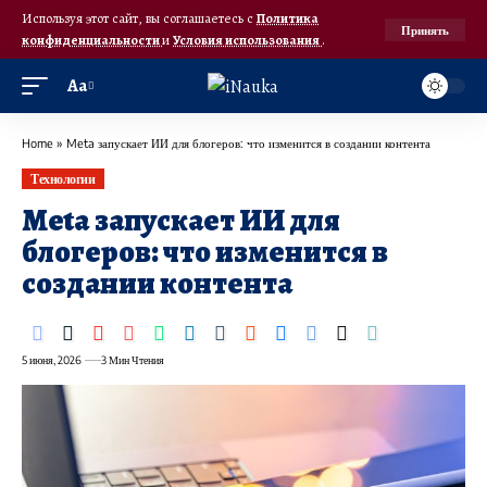
Используя этот сайт, вы соглашаетесь с
Политика
Принять
конфиденциальности
и
Условия использования
.
Аа
Home
»
Meta запускает ИИ для блогеров: что изменится в создании контента
Технологии
Meta запускает ИИ для
блогеров: что изменится в
создании контента
5 июня, 2026
3 Мин Чтения