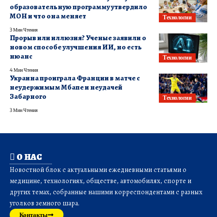
образовательную программу утвердило
МОН и что она меняет
Технологии
3 Мин Чтения
Прорыв или иллюзия? Ученые заявили о
новом способе улучшения ИИ, но есть
нюанс
Технологии
4 Мин Чтения
Украина проиграла Франции в матче с
неудержимым Мбапе и неудачей
Забарного
Технологии
3 Мин Чтения
О НАС
Новостной блок с актуальными ежедневными статьями о
медицине, технологиях, обществе, автомобилях, спорте и
других темах, собранные нашими корреспондентами с разных
уголков земного шара.
Контакты