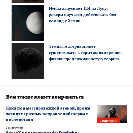
Nvidia запускает ИИ на Луну:
роверы научатся действовать без
команд с Земли
Темная материя может
существовать в скрытом измерении:
физики предложили новую теорию
Вам также может понравиться
Киев под массированной атакой, дроны
заходят с разных направлений: первые
последствия
Технологии
2 Мин Чтения
SpaceX не отключила бы Starlink в