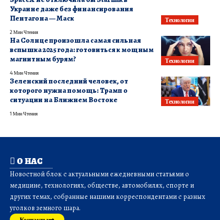
Украине даже без финансирования
Пентагона — Маск
Технологии
2 Мин Чтения
На Солнце произошла самая сильная
вспышка 2025 года: готовиться к мощным
магнитным бурям?
Технологии
4 Мин Чтения
Зеленский последний человек, от
которого нужна помощь: Трамп о
ситуации на Ближнем Востоке
Технологии
1 Мин Чтения
О НАС
Новостной блок с актуальными ежедневными статьями о
медицине, технологиях, обществе, автомобилях, спорте и
других темах, собранные нашими корреспондентами с разных
уголков земного шара.
Контакты