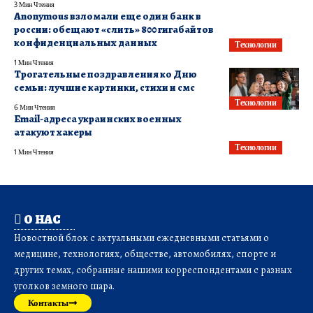
3 Мин Чтения
Anonymous взломали еще один банк в
россии: обещают «слить» 800 гигабайтов
конфиденциальных данных
Технологии
1 Мин Чтения
Трогательные поздравления ко Дню
семьи: лучшие картинки, стихи и смс
Технологии
6 Мин Чтения
Email-адреса украинских военных
атакуют хакеры
Технологии
1 Мин Чтения
О НАС
Новостной блок с актуальными ежедневными статьями о
медицине, технологиях, обществе, автомобилях, спорте и
других темах, собранные нашими корреспондентами с разных
уголков земного шара.
Контакты