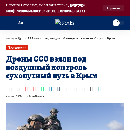
Используя этот сайт, вы соглашаетесь с
Политика
Принять
конфиденциальности
и
Условия использования
.
Аа
Home
»
Дроны ССО взяли под воздушный контроль сухопутный путь в Крым
Технологии
Дроны ССО взяли под
воздушный контроль
сухопутный путь в Крым
7 июня, 2026
2 Мин Чтения