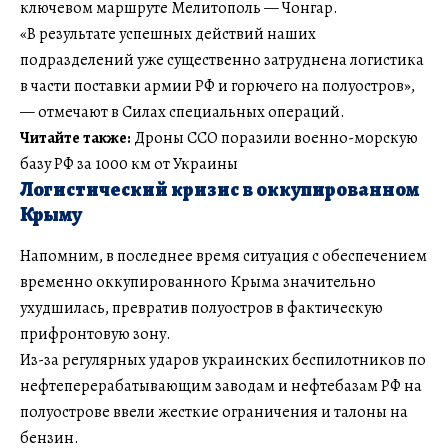
ключевом маршруте Мелитополь — Чонгар.
«В результате успешных действий наших
подразделений уже существенно затруднена логистика
в части поставки армии РФ и горючего на полуостров»,
— отмечают в Силах специальных операций.
Читайте также:
Дроны ССО поразили военно-морскую
базу РФ за 1000 км от Украины
Логистический кризис в оккупированном
Крыму
Напомним, в последнее время ситуация с обеспечением
временно оккупированного Крыма значительно
ухудшилась, превратив полуостров в фактическую
прифронтовую зону.
Из-за регулярных ударов украинских беспилотников по
нефтеперерабатывающим заводам и нефтебазам РФ на
полуострове ввели жесткие ограничения и талоны на
бензин.