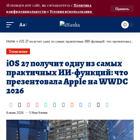
Используя этот сайт, вы соглашаетесь с
Политика
Принять
конфиденциальности
и
Условия использования
.
Аа
Home
»
iOS 27 получит одну из самых практичных ИИ-функций: что презентовала Apple на WWDC 2026
Технологии
iOS 27 получит одну из самых
практичных ИИ-функций: что
презентовала Apple на WWDC
2026
8 июня, 2026
5 Мин Чтения