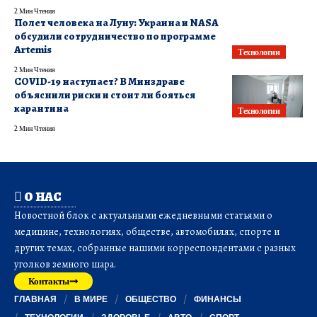
2 Мин Чтения
Полет человека на Луну: Украина и NASA
обсудили сотрудничество по программе
Artemis
Технологии
2 Мин Чтения
COVID-19 наступает? В Минздраве
объяснили риски и стоит ли бояться
карантина
Технологии
2 Мин Чтения
О НАС
Новостной блок с актуальными ежедневными статьями о
медицине, технологиях, обществе, автомобилях, спорте и
других темах, собранные нашими корреспондентами с разных
уголков земного шара.
Контакты
ГЛАВНАЯ
В МИРЕ
ОБЩЕСТВО
ФИНАНСЫ