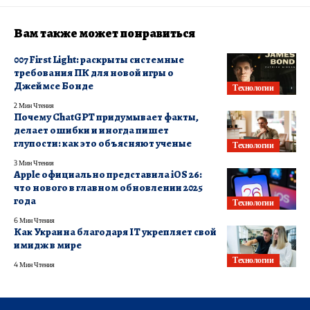
Вам также может понравиться
007 First Light: раскрыты системные
требования ПК для новой игры о
Джеймсе Бонде
Технологии
2 Мин Чтения
Почему ChatGPT придумывает факты,
делает ошибки и иногда пишет
глупости: как это объясняют ученые
Технологии
3 Мин Чтения
Apple официально представила iOS 26:
что нового в главном обновлении 2025
года
Технологии
6 Мин Чтения
Как Украина благодаря IT укрепляет свой
имидж в мире
Технологии
4 Мин Чтения