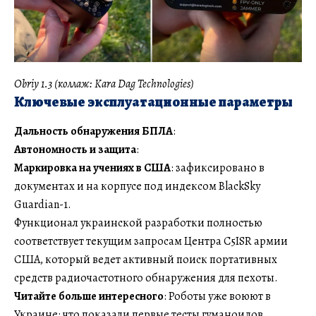
Obriy 1.3 (коллаж: Kara Dag Technologies)
Ключевые эксплуатационные параметры
Дальность обнаружения БПЛА
:
Автономность и защита
:
Маркировка на учениях в США
: зафиксировано в
документах и на корпусе под индексом BlackSky
Guardian-1.
Функционал украинской разработки полностью
соответствует текущим запросам Центра C5ISR армии
США, который ведет активный поиск портативных
средств радиочастотного обнаружения для пехоты.
Читайте больше интересного
: Роботы уже воюют в
Украине: что показали первые тесты гуманоидов