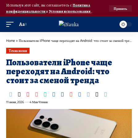
Используя этот сайт, вы соглашаетесь с
Политика
Принять
конфиденциальности
и
Условия использования
.
Аа
Home
»
Пользователи iPhone чаще переходят на Android: что стоит за сменой тренда
Технологии
Пользователи iPhone чаще
переходят на Android: что
стоит за сменой тренда
11 июня, 2026
4 Мин Чтения