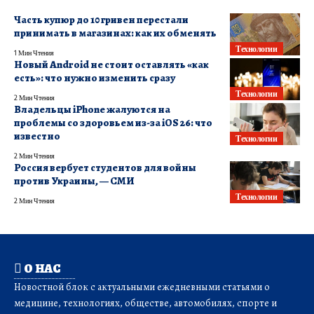
Часть купюр до 10 гривен перестали
принимать в магазинах: как их обменять
Технологии
1 Мин Чтения
Новый Android не стоит оставлять «как
есть»: что нужно изменить сразу
Технологии
2 Мин Чтения
Владельцы iPhone жалуются на
проблемы со здоровьем из-за iOS 26: что
известно
Технологии
2 Мин Чтения
Россия вербует студентов для войны
против Украины, — СМИ
Технологии
2 Мин Чтения
О НАС
Новостной блок с актуальными ежедневными статьями о
медицине, технологиях, обществе, автомобилях, спорте и