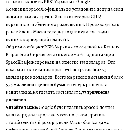
только важное из РБК-Украина в Google
Компания SpaceX официально установила цену на свои
акции в рамках крупнейшего в истории США
первичного публичного размещения. Производитель
ракет Илона Маска теперь входит в список самых
ценных корпораций планеты.
Об этом сообщает РБК-Украина со ссылкой на Reuters.
В прошлый биржевой день стоимость одной акции
SpaceX зафиксировали на отметке 135 долларов. Это
позволило компании привлечь потрясающие 75
миллиардов долларов. Всего на рынок выставили более
555 миллионов ценных бумаг
и теперь рыночная
капитализация гиганта составляет
1,77 триллиона
долларов
.
Читайте также:
Google будет платить SpaceX почти 1
миллиард долларов ежемесячно: в чем причина
Это абсолютный рекорд, ведь Маск обошел даже
нефтяного гиганта Saudi Aramco. В 2019 году саудовская