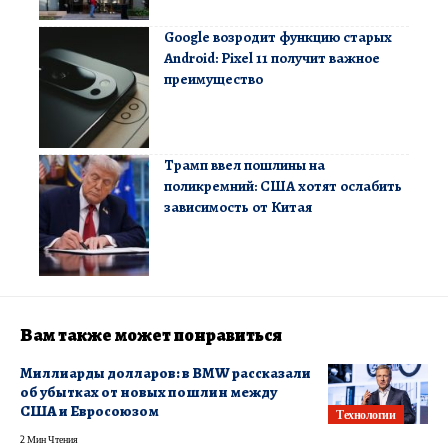
Google возродит функцию старых
Android: Pixel 11 получит важное
преимущество
Трамп ввел пошлины на
поликремний: США хотят ослабить
зависимость от Китая
Вам также может понравиться
Миллиарды долларов: в BMW рассказали
об убытках от новых пошлин между
США и Евросоюзом
Технологии
2 Мин Чтения