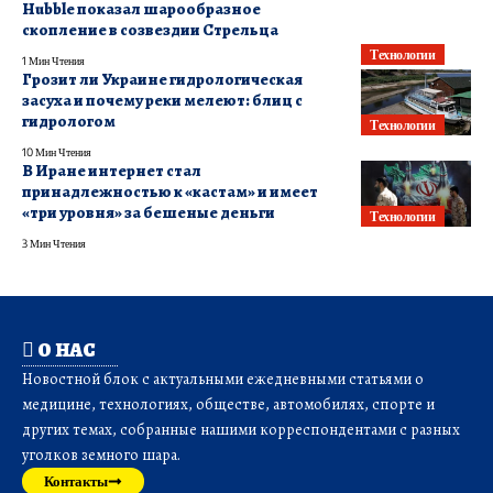
Hubble показал шарообразное
скопление в созвездии Стрельца
Технологии
1 Мин Чтения
Грозит ли Украине гидрологическая
засуха и почему реки мелеют: блиц с
гидрологом
Технологии
10 Мин Чтения
В Иране интернет стал
принадлежностью к «кастам» и имеет
«три уровня» за бешеные деньги
Технологии
3 Мин Чтения
О НАС
Новостной блок с актуальными ежедневными статьями о
медицине, технологиях, обществе, автомобилях, спорте и
других темах, собранные нашими корреспондентами с разных
уголков земного шара.
Контакты