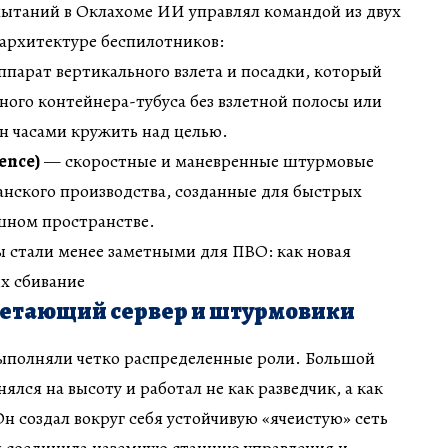
пытаний в Оклахоме ИИ управлял командой из двух
 архитектуре беспилотников:
парат вертикального взлета и посадки, который
ьного контейнера-тубуса без взлетной полосы или
н часами кружить над целью.
ence)
— скоростные и маневренные штурмовые
нского производства, созданные для быстрых
ушном пространстве.
ы стали менее заметными для ПВО: как новая
х сбивание
 летающий сервер и штурмовики
выполняли четко распределенные роли. Большой
лся на высоту и работал не как разведчик, а как
Он создал вокруг себя устойчивую «ячеистую» сеть