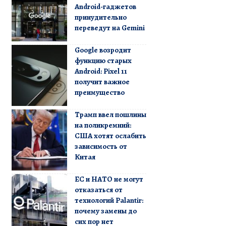
Android-гаджетов
принудительно
переведут на Gemini
Google возродит
функцию старых
Android: Pixel 11
получит важное
преимущество
Трамп ввел пошлины
на поликремний:
США хотят ослабить
зависимость от
Китая
ЕС и НАТО не могут
отказаться от
технологий Palantir:
почему замены до
сих пор нет