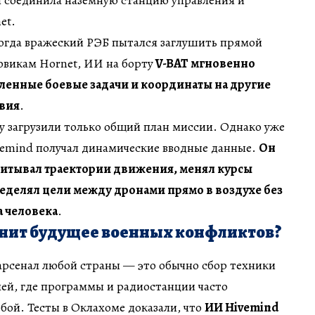
я соединила наземную станцию управления и
et.
когда вражеский РЭБ пытался заглушить прямой
овикам Hornet, ИИ на борту
V-BAT мгновенно
ленные боевые задачи и координаты на другие
твия
.
у загрузили только общий план миссии. Однако уже
vemind получал динамические вводные данные.
Он
читывал траектории движения, менял курсы
еделял цели между дронами прямо в воздухе без
а человека
.
енит будущее военных конфликтов?
рсенал любой страны — это обычно сбор техники
ей, где программы и радиостанции часто
ой. Тесты в Оклахоме доказали, что
ИИ Hivemind