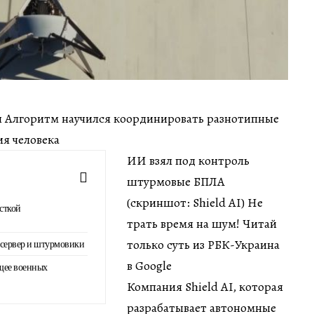
мин Алгоритм научился координировать разнотипные
ия человека
ИИ взял под контроль
штурмовые БПЛА
(скриншот: Shield AI) Не
сткой
трать время на шум! Читай
только суть из РБК-Украина
 сервер и штурмовики
в Google
щее военных
Компания Shield AI, которая
разрабатывает автономные