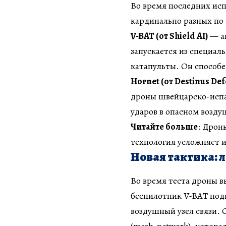
Во время последних ис
кардинально разных по
V-BAT (от Shield AI)
— ап
запускается из специал
катапульты. Он способе
Hornet (от Destinus Def
дроны швейцарско-испа
ударов в опасном возд
Читайте больше
: Дрон
технология усложняет и
Новая тактика:
Во время теста дроны 
беспилотник V-BAT подня
воздушный узел связи. 