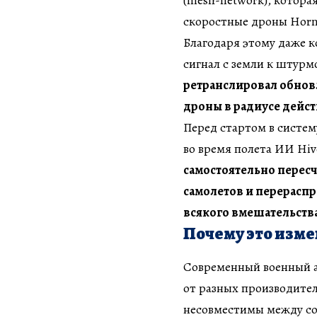
(mesh-network), котора
скоростные дроны Horn
Благодаря этому даже 
сигнал с земли к штурм
ретранслировал обнов
дроны в радиусе дейс
Перед стартом в систем
во время полета ИИ Hi
самостоятельно перес
самолетов и перераспр
всякого вмешательств
Почему это изм
Современный военный а
от разных производител
несовместимы между соб