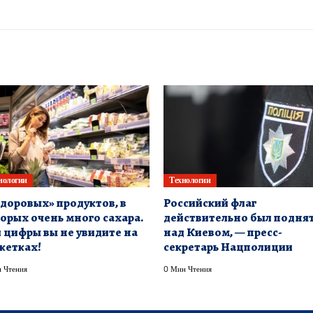
нологии
Технологии
здоровых» продуктов, в
Российский флаг
орых очень много сахара.
действительно был подня
 цифры вы не увидите на
над Киевом, — пресс-
кетках!
секретарь Нацполиции
 Чтения
0 Мин Чтения