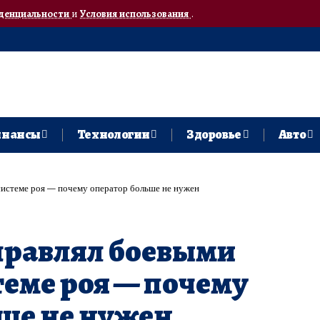
денциальности
и
Условия использования
.
нансы
Технологии
Здоровье
Авто
системе роя — почему оператор больше не нужен
правлял боевыми
теме роя — почему
ше не нужен