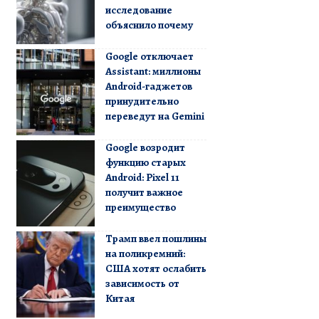
исследование
объяснило почему
Google отключает
Assistant: миллионы
Android-гаджетов
принудительно
переведут на Gemini
Google возродит
функцию старых
Android: Pixel 11
получит важное
преимущество
Трамп ввел пошлины
на поликремний:
США хотят ослабить
зависимость от
Китая