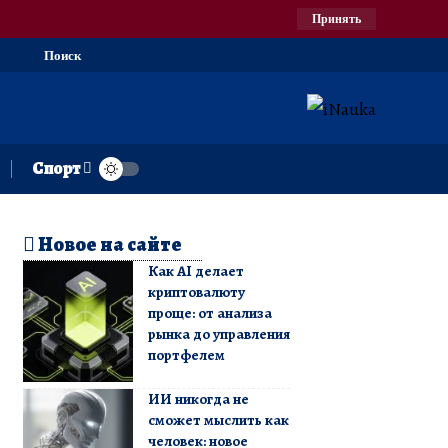
Принять
Поиск
Спорт
Новое на сайте
Как AI делает
криптовалюту
проще: от анализа
рынка до управления
портфелем
ИИ никогда не
сможет мыслить как
человек: новое