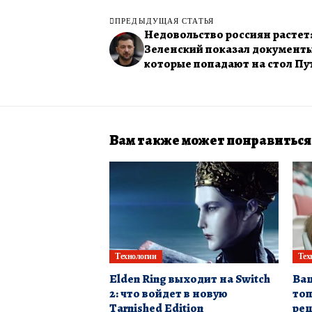
ПРЕДЫДУЩАЯ СТАТЬЯ
Недовольство россиян растет
Зеленский показал документы
которые попадают на стол Пу
Вам также может понравиться
Технологии
Тех
Elden Ring выходит на Switch
Ваш
2: что войдет в новую
топ
Tarnished Edition
ре