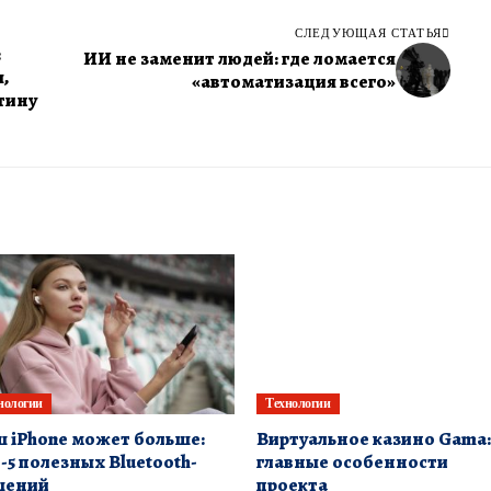
СЛЕДУЮЩАЯ СТАТЬЯ
:
ИИ не заменит людей: где ломается
,
«автоматизация всего»
тину
нологии
Технологии
 iPhone может больше:
Виртуальное казино Gama:
-5 полезных Bluetooth-
главные особенности
шений
проекта