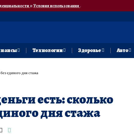
денциальности
и
Условия использования
.
нансы
Технологии
Здоровье
Авто
т без единого дня стажа
деньги есть: сколько
единого дня стажа