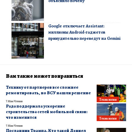
объяснило почему
Google отключает Assistant:
миллионы Android-гаджетов
принудительно переведут на Gemini
Вам также может понравиться
Технику от партнеров все сложнее
ремонтировать, но ВСУ нашли решение
Технологии
1 Мин Чтения
Рада поддержала ускорение
строительства сетей мобильной связи:
что изменится
Технологии
1 Мин Чтения
Посланник Трампа. Кто такой Дэниел