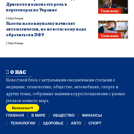
Дрисколл и какова его роль в
переговорах по Украине
Технологии
5 Мин Чтения
Льготы на коммуналку начислят
автоматически, но не всем: кому надо
обратиться в ПФУ
Технологии
2 Мин Чтения
О НАС
Новостной блок с актуальными ежедневными статьями о
медицине, технологиях, обществе, автомобилях, спорте и
других темах, собранные нашими корреспондентами с разных
уголков земного шара.
Контакты
ГЛАВНАЯ
В МИРЕ
ОБЩЕСТВО
ФИНАНСЫ
ТЕХНОЛОГИИ
ЗДОРОВЬЕ
АВТО
СПОРТ