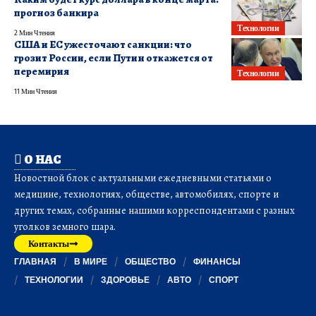
прогноз банкира
Технологии
2 Мин Чтения
США и ЕС ужесточают санкции: что
грозит России, если Путин откажется от
перемирия
Технологии
11 Мин Чтения
О НАС
Новостной блок с актуальными ежедневными статьями о
медицине, технологиях, обществе, автомобилях, спорте и
других темах, собранные нашими корреспондентами с разных
уголков земного шара.
Контакты
ГЛАВНАЯ
В МИРЕ
ОБЩЕСТВО
ФИНАНСЫ
ТЕХНОЛОГИИ
ЗДОРОВЬЕ
АВТО
СПОРТ