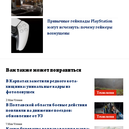
Привычные геймпады PlayStation
могут исчезнуть: почему геймеры
возмущены
Вам также может понравиться
В Карпатах заметили редкого кота-
хищника: уникальные кадры из
фотоловушек
Технологии
3 Мин Чтения
В Полтавской области боевые действия
повлияли на движение поездов:
обновление от УЗ
Технологии
1 Мин Чтения
Каким будет курс доллара в конце марта: