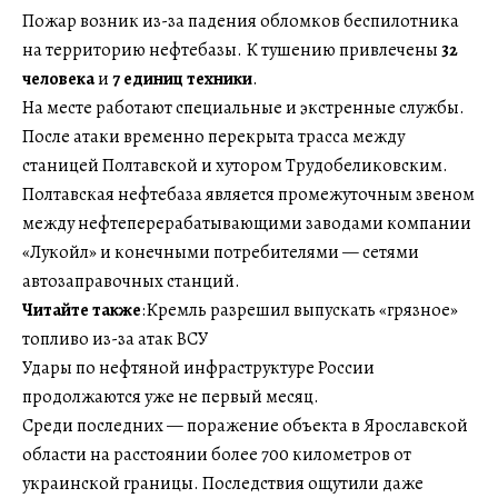
Пожар возник из-за падения обломков беспилотника
на территорию нефтебазы. К тушению привлечены
32
человека
и
7 единиц техники
.
На месте работают специальные и экстренные службы.
После атаки временно перекрыта трасса между
станицей Полтавской и хутором Трудобеликовским.
Полтавская нефтебаза является промежуточным звеном
между нефтеперерабатывающими заводами компании
«Лукойл» и конечными потребителями — сетями
автозаправочных станций.
Читайте также
:Кремль разрешил выпускать «грязное»
топливо из-за атак ВСУ
Удары по нефтяной инфраструктуре России
продолжаются уже не первый месяц.
Среди последних — поражение объекта в Ярославской
области на расстоянии более 700 километров от
украинской границы. Последствия ощутили даже