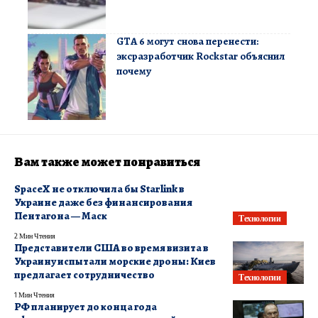
GTA 6 могут снова перенести:
эксразработчик Rockstar объяснил
почему
Вам также может понравиться
SpaceX не отключила бы Starlink в
Украине даже без финансирования
Пентагона — Маск
Технологии
2 Мин Чтения
Представители США во время визита в
Украину испытали морские дроны: Киев
предлагает сотрудничество
Технологии
1 Мин Чтения
РФ планирует до конца года