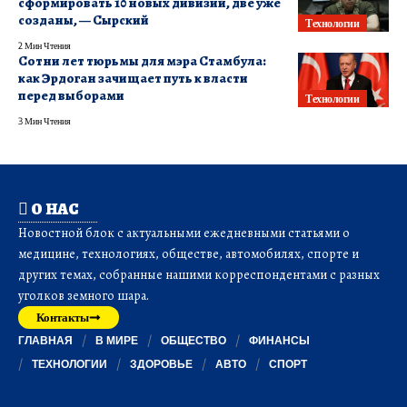
сформировать 10 новых дивизий, две уже
созданы, — Сырский
Технологии
2 Мин Чтения
Сотни лет тюрьмы для мэра Стамбула:
как Эрдоган зачищает путь к власти
перед выборами
Технологии
3 Мин Чтения
О НАС
Новостной блок с актуальными ежедневными статьями о
медицине, технологиях, обществе, автомобилях, спорте и
других темах, собранные нашими корреспондентами с разных
уголков земного шара.
Контакты
ГЛАВНАЯ
В МИРЕ
ОБЩЕСТВО
ФИНАНСЫ
ТЕХНОЛОГИИ
ЗДОРОВЬЕ
АВТО
СПОРТ