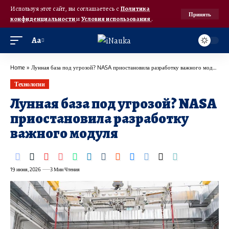
Используя этот сайт, вы соглашаетесь с
Политика
Принять
конфиденциальности
и
Условия использования
.
Аа
Home
»
Лунная база под угрозой? NASA приостановила разработку важного модуля
Технологии
Лунная база под угрозой? NASA
приостановила разработку
важного модуля
19 июня, 2026
3 Мин Чтения