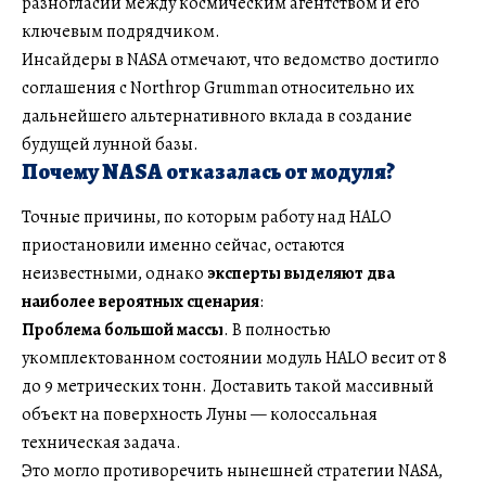
разногласий между космическим агентством и его
ключевым подрядчиком.
Инсайдеры в NASA отмечают, что ведомство достигло
соглашения с Northrop Grumman относительно их
дальнейшего альтернативного вклада в создание
будущей лунной базы.
Почему NASA отказалась от модуля?
Точные причины, по которым работу над HALO
приостановили именно сейчас, остаются
неизвестными, однако
эксперты выделяют два
наиболее вероятных сценария
:
Проблема большой массы
. В полностью
укомплектованном состоянии модуль HALO весит от 8
до 9 метрических тонн. Доставить такой массивный
объект на поверхность Луны — колоссальная
техническая задача.
Это могло противоречить нынешней стратегии NASA,