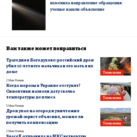
изменила направление обращения:
ученые нашли объяснение
Вам также может понравиться
Трагедия в Богодухове: российский дрон
убил 10-летнего мальчика и его мать в их
доме
Технологии
2 Мин Чтения
Когда морозы в Украине отступят?
Синоптики назвали дату скачка
температуры до плюса
Технологии
5 Мин Чтения
Дрон упал на огород и уничтожил
урожай: юрист объяснил, можно ли
получить компенсацию
Технологии
2 Мин Чтения
SpaceX отправила на МКС четвертую