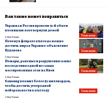
Вам также может понравиться
Украина и Россия провели 72-й обмен
пленными: кого вернули домой
Технологии
4 Мин Чтения
Почему в феврале 2026 года можно
достичь мира в Украине: объяснение
Буданова
Технологии
2 Мин Чтения
Пожары, раненые и разрушения: какие
последствия одной из самых
массированных атак на Киев
Технологии
4 Мин Чтения
Samsung вложит более $5 миллиардов,
чтобы достичь углеродной
нейтральности к 2050 году
Технологии
2 Мин Чтения