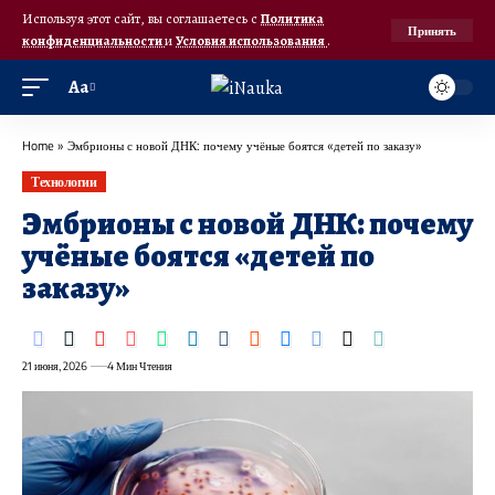
Используя этот сайт, вы соглашаетесь с
Политика
Принять
конфиденциальности
и
Условия использования
.
Аа
Home
»
Эмбрионы с новой ДНК: почему учёные боятся «детей по заказу»
Технологии
Эмбрионы с новой ДНК: почему
учёные боятся «детей по
заказу»
21 июня, 2026
4 Мин Чтения