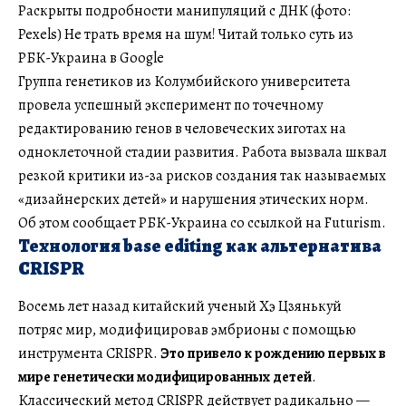
Раскрыты подробности манипуляций с ДНК (фото:
Pexels) Не трать время на шум! Читай только суть из
РБК-Украина в Google
Группа генетиков из Колумбийского университета
провела успешный эксперимент по точечному
редактированию генов в человеческих зиготах на
одноклеточной стадии развития. Работа вызвала шквал
резкой критики из-за рисков создания так называемых
«дизайнерских детей» и нарушения этических норм.
Об этом сообщает РБК-Украина со ссылкой на Futurism.
Технология base editing как альтернатива
CRISPR
Восемь лет назад китайский ученый Хэ Цзянькуй
потряс мир, модифицировав эмбрионы с помощью
инструмента CRISPR.
Это привело к рождению первых в
мире генетически модифицированных детей
.
Классический метод CRISPR действует радикально —