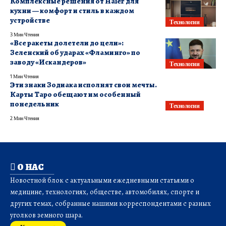
Комплексные решения от Haier для
кухни — комфорт и стиль в каждом
устройстве
Технологии
3 Мин Чтения
«Все ракеты долетели до цели»:
Зеленский об ударах «Фламинго» по
заводу «Искандеров»
Технологии
1 Мин Чтения
Эти знаки Зодиака исполнят свои мечты.
Карты Таро обещают им особенный
понедельник
Технологии
2 Мин Чтения
О НАС
Новостной блок с актуальными ежедневными статьями о
медицине, технологиях, обществе, автомобилях, спорте и
других темах, собранные нашими корреспондентами с разных
уголков земного шара.