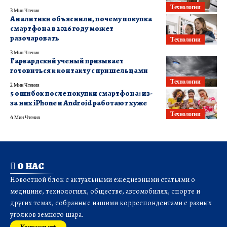
Технологии
3 Мин Чтения
Аналитики объяснили, почему покупка
смартфона в 2026 году может
разочаровать
Технологии
3 Мин Чтения
Гарвардский ученый призывает
готовиться к контакту с пришельцами
Технологии
2 Мин Чтения
5 ошибок после покупки смартфона: из-
за них iPhone и Android работают хуже
Технологии
4 Мин Чтения
О НАС
Новостной блок с актуальными ежедневными статьями о
медицине, технологиях, обществе, автомобилях, спорте и
других темах, собранные нашими корреспондентами с разных
уголков земного шара.
Контакты