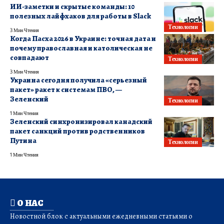
ИИ-заметки и скрытые команды: 10
полезных лайфхаков для работы в Slack
Технологии
3 Мин Чтения
Когда Пасха 2026 в Украине: точная дата и
почему православная и католическая не
совпадают
Технологии
3 Мин Чтения
Украина сегодня получила «серьезный
пакет» ракет к системам ПВО, —
Зеленский
Технологии
1 Мин Чтения
Зеленский синхронизировал канадский
пакет санкций против родственников
Путина
Технологии
1 Мин Чтения
О НАС
Новостной блок с актуальными ежедневными статьями о