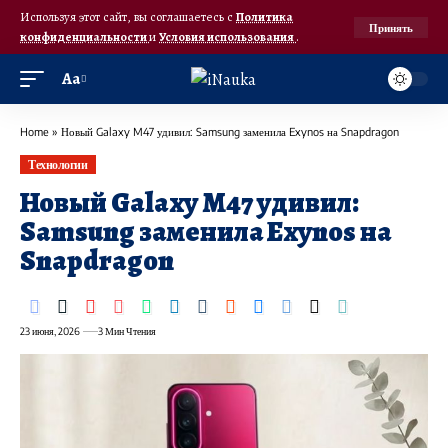
Используя этот сайт, вы соглашаетесь с
Политика
Принять
конфиденциальности
и
Условия использования
.
Аа
Home
»
Новый Galaxy M47 удивил: Samsung заменила Exynos на Snapdragon
Технологии
Новый Galaxy M47 удивил:
Samsung заменила Exynos на
Snapdragon
23 июня, 2026
3 Мин Чтения