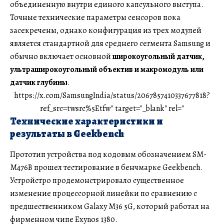
объединенную внутри единого капсульного выступа.
Точные технические параметры сенсоров пока
засекречены, однако конфигурация из трех модулей
является стандартной для среднего сегмента Samsung и
обычно включает основной
широкоугольный датчик,
ультраширокоугольный объектив и макромодуль или
датчик глубины
.
https://x.com/SamsungIndia/status/2067857410337677818?
ref_src=twsrc%5Etfw" target="_blank" rel="
Технические характеристики и
результаты в Geekbench
Прототип устройства под кодовым обозначением SM-
M476B прошел тестирование в бенчмарке Geekbench.
Устройстро продемонстрировало существенное
изменение процессорной линейки по сравнению с
предшественником Galaxy M36 5G, который работал на
фирменном чипе Exynos 1380.