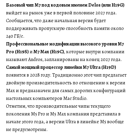
Базовый чип M7 под кодовым именем Delos (или H19G)
выйдет на рынок уже в первой половине 2027 года.
Сообщается, что даже начальная версия будет
поддерживать пропускную способность памяти около
240 ГБ/с.
Профессиональные модификации высокого уровня M7
Pro (H19S)
и
M7 Max (H19C)
, которые внутри компании
называют Andros, запланированы на конец 2027 года.
Самый мощный процессор линейки M7 Ultra (H19D)
появится в 2028 году. Традиционно этот чип предлагает
двойную производительность по отношению к версии
Max и предназначен для самых дорогих конфигураций
настольных компьютеров Mac Studio.
Отметим, что производительные чипы текущего
поколения M5 Pro и M5 Max компания представила в
начале этого года, а версии Ultra в линейке M5 вообще
не предусмотрены.