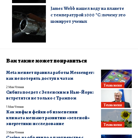
James Webb нашел воду на планете
с температурой 1000 °C: почему это
шокирует ученых
Вам также может понравиться
Meta меняет правила работы Messenger:
как не потерять доступ к чатам
Технологии
2 Мин Чтения
Сибига поедет с Зеленским в Нью-Йорк:
встретятся не только с Трампом
Технологии
1 Мин Чтения
Как мифы и фейки об изменении
климата мешают развитию «зеленой»
энергетики: исследование
Технологии
3 Мин Чтения
Casino.ua объявило о партнерстве с