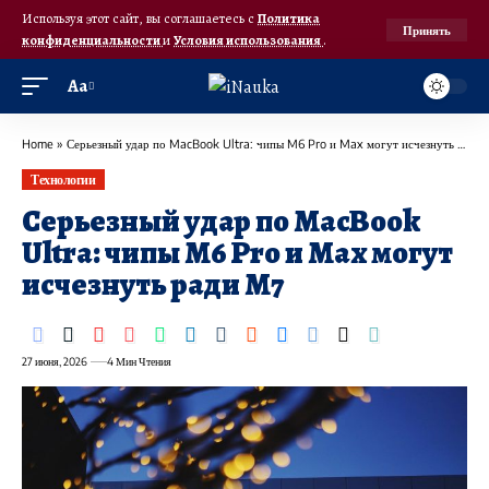
Используя этот сайт, вы соглашаетесь с
Политика
Принять
конфиденциальности
и
Условия использования
.
Аа
Home
»
Серьезный удар по MacBook Ultra: чипы M6 Pro и Max могут исчезнуть ради M7
Технологии
Серьезный удар по MacBook
Ultra: чипы M6 Pro и Max могут
исчезнуть ради M7
27 июня, 2026
4 Мин Чтения