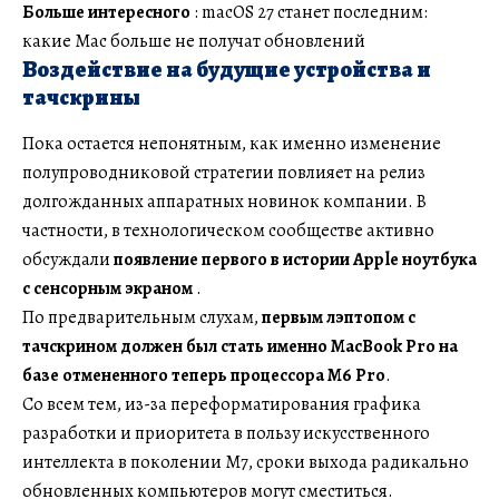
Больше интересного
: macOS 27 станет последним:
какие Mac больше не получат обновлений
Воздействие на будущие устройства и
тачскрины
Пока остается непонятным, как именно изменение
полупроводниковой стратегии повлияет на релиз
долгожданных аппаратных новинок компании. В
частности, в технологическом сообществе активно
обсуждали
появление первого в истории Apple ноутбука
с сенсорным экраном
.
По предварительным слухам,
первым лэптопом с
тачскрином должен был стать именно MacBook Pro на
базе отмененного теперь процессора M6 Pro
.
Со всем тем, из-за переформатирования графика
разработки и приоритета в пользу искусственного
интеллекта в поколении M7, сроки выхода радикально
обновленных компьютеров могут сместиться.