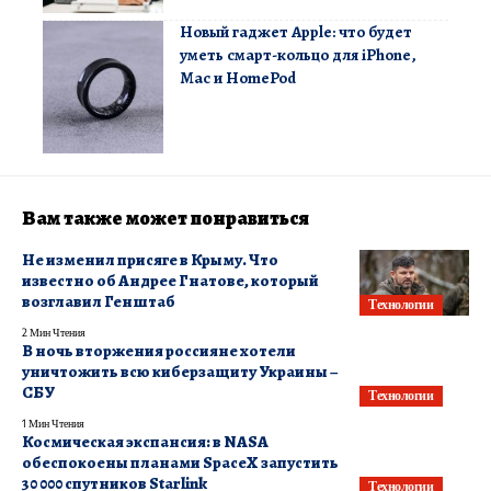
Новый гаджет Apple: что будет
уметь смарт-кольцо для iPhone,
Mac и HomePod
Вам также может понравиться
Не изменил присяге в Крыму. Что
известно об Андрее Гнатове, который
возглавил Генштаб
Технологии
2 Мин Чтения
В ночь вторжения россияне хотели
уничтожить всю киберзащиту Украины –
СБУ
Технологии
1 Мин Чтения
Космическая экспансия: в NASA
обеспокоены планами SpaceX запустить
30 000 спутников Starlink
Технологии